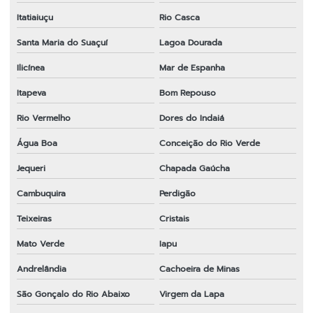
Itatiaiuçu
Rio Casca
Santa Maria do Suaçuí
Lagoa Dourada
Ilicínea
Mar de Espanha
Itapeva
Bom Repouso
Rio Vermelho
Dores do Indaiá
Água Boa
Conceição do Rio Verde
Jequeri
Chapada Gaúcha
Cambuquira
Perdigão
Teixeiras
Cristais
Mato Verde
Iapu
Andrelândia
Cachoeira de Minas
São Gonçalo do Rio Abaixo
Virgem da Lapa