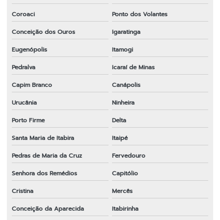
Coroaci
Ponto dos Volantes
Conceição dos Ouros
Igaratinga
Eugenópolis
Itamogi
Pedralva
Icaraí de Minas
Capim Branco
Canápolis
Urucânia
Ninheira
Porto Firme
Delta
Santa Maria de Itabira
Itaipé
Pedras de Maria da Cruz
Fervedouro
Senhora dos Remédios
Capitólio
Cristina
Mercês
Conceição da Aparecida
Itabirinha