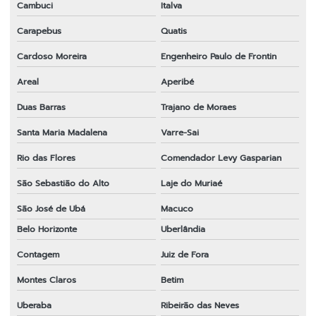
Cambuci
Italva
Venda de peças para roçadeiras
Carapebus
Quatis
Cardoso Moreira
Engenheiro Paulo de Frontin
Areal
Aperibé
Duas Barras
Trajano de Moraes
Santa Maria Madalena
Varre-Sai
Rio das Flores
Comendador Levy Gasparian
São Sebastião do Alto
Laje do Muriaé
São José de Ubá
Macuco
Belo Horizonte
Uberlândia
Contagem
Juiz de Fora
Montes Claros
Betim
Uberaba
Ribeirão das Neves