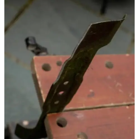
Fornecedor de lâminas para roçadeira
Fornecedor de peças para motosserra
Fornecedor de peças para roçadeira
Fornecedores de peças para roçadeiras
Implementos para roçadeiras
Indústria de peças para roçadeiras
Lâmina 2 pontas para roçadeira 350mm
Lâmina 2 pontas para roçadeira em sp
Lâmina para cortar grama
Lâmina de corte para roçadeira
Lâmina de corte para roçadeira toyama
Lâmina faca para roçadeira