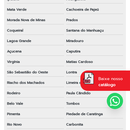
Mata Verde
Cachoeira de Pajeú
Morada Nova de Minas
Prados
Coqueiral
Santana do Manhuaçu
Lagoa Grande
Miradouro
Açucena
Caputira
Virgínia
Matias Cardoso
São Sebastião do Oeste
Lontra
Baixe nosso
Riacho dos Machados
Limeira do Oeste
catálogo
Rodeiro
Paula Cândido
Belo Vale
Tombos
Pimenta
Piedade de Caratinga
Rio Novo
Carbonita