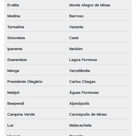
Ervália
Monte Alegre de Minas
Medina
Barroso
Turmalina
Vazante
Simonésia
Caraí
Ipanema
Itaobim
Guaranésia
Lagoa Formosa
Manga
Varzelândia
Presidente Olegário
Carlos Chagas
Matipó
Águas Formosas
Baependi
Alpinópolis
Campina Verde
Carmópolis de Minas
Luz
Malacacheta