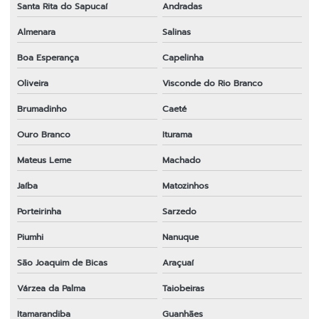
Santa Rita do Sapucaí
Andradas
Almenara
Salinas
Boa Esperança
Capelinha
Oliveira
Visconde do Rio Branco
Brumadinho
Caeté
Ouro Branco
Iturama
Mateus Leme
Machado
Jaíba
Matozinhos
Porteirinha
Sarzedo
Piumhi
Nanuque
São Joaquim de Bicas
Araçuaí
Várzea da Palma
Taiobeiras
Itamarandiba
Guanhães