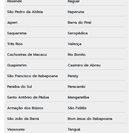
Resende
Itaguaí
Melhor marca de lâmina para roçadeira
São Pedro da Aldeia
Itaperuna
Onde comprar fio de nylon para roçadeira
Japeri
Barra do Piraí
Onde comprar peças para roçadeira
Saquarema
Seropédica
Três Rios
Valença
Peças e acessórios para roçadeiras
Cachoeiras de Macacu
Rio Bonito
Peças para motosserra 52cc
Guapimirim
Casimiro de Abreu
Peças para roçadeira
São Francisco de Itabapoana
Paraty
Peças para roçadeira em bh
Paraíba do Sul
Paracambi
Peças para roçadeira em espírito santo
Santo Antônio de Pádua
Mangaratiba
Peças para roçadeira a gasolina
Armação dos Búzios
São Fidélis
Peças para roçadeira importada em sp
São João da Barra
Bom Jesus do Itabapoana
Peças para roçadeira rio de janeiro
Vassouras
Tanguá