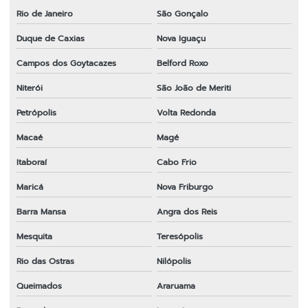
Lâmina para roçadeira nakashi
Rio de Janeiro
São Gonçalo
Lâmina de roçadeira preço
Duque de Caxias
Nova Iguaçu
Lâmina para roçadeira em sp
Campos dos Goytacazes
Belford Roxo
Niterói
São João de Meriti
Lâmina para roçadeira stihl
Petrópolis
Volta Redonda
Lâmina para roçadeira tekna
Macaé
Magé
Lâmina para roçadeira terra
Itaboraí
Cabo Frio
Lâmina para roçadeira toyama
Maricá
Nova Friburgo
Lâmina para roçadeira vulcan
Barra Mansa
Angra dos Reis
Lâminas para roçadeiras a gasolina
Mesquita
Teresópolis
Melhor fio de nylon para roçadeira
Rio das Ostras
Nilópolis
Melhor lâmina para roçadeira
Queimados
Araruama
Melhor lâmina para roçadeira