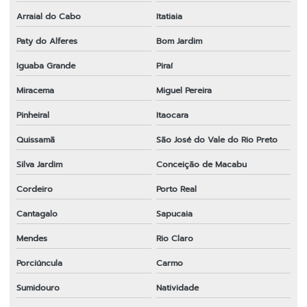
Peças para roçadeira rj
Arraial do Cabo
Itatiaia
Peças para roçadeira em sp
Paty do Alferes
Bom Jardim
Peças para roçadeira em sp
Iguaba Grande
Piraí
Ponteira completa para roçadeira
Miracema
Miguel Pereira
Pinheiral
Itaocara
Preço de faca para roçadeira
Quissamã
São José do Vale do Rio Preto
Roçadeira 43cc
Silva Jardim
Conceição de Macabu
Roçadeira em sp
Cordeiro
Porto Real
Sabre para motosserra em sp
Cantagalo
Sapucaia
Tambor de embreagem para roçadeira em sp
Mendes
Rio Claro
Transmissão completa para roçadeira
Porciúncula
Carmo
Transmissão para roçadeira 28x9
Sumidouro
Natividade
Transmissão para roçadeira importada