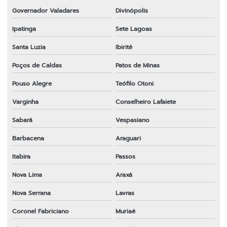
Governador Valadares
Divinópolis
Ipatinga
Sete Lagoas
Santa Luzia
Ibirité
Poços de Caldas
Patos de Minas
Pouso Alegre
Teófilo Otoni
Varginha
Conselheiro Lafaiete
Sabará
Vespasiano
Barbacena
Araguari
Itabira
Passos
Nova Lima
Araxá
Nova Serrana
Lavras
Coronel Fabriciano
Muriaé