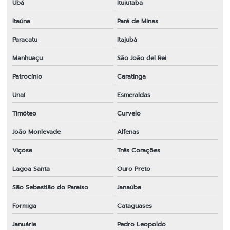
Ubá
Ituiutaba
Itaúna
Pará de Minas
Paracatu
Itajubá
Manhuaçu
São João del Rei
Patrocínio
Caratinga
Unaí
Esmeraldas
Timóteo
Curvelo
João Monlevade
Alfenas
Viçosa
Três Corações
Lagoa Santa
Ouro Preto
São Sebastião do Paraíso
Janaúba
Formiga
Cataguases
Januária
Pedro Leopoldo