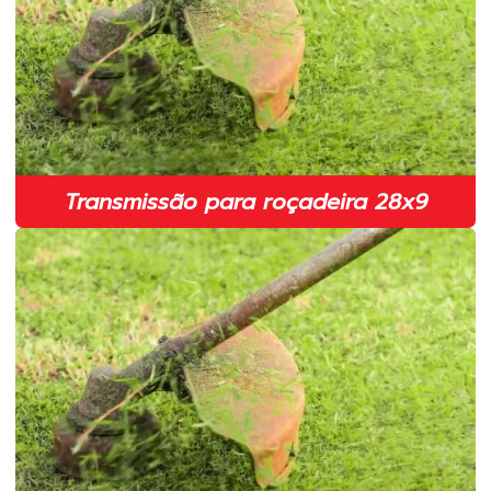
Cinto duplo para roçadeira
Cinto para roçadeira em sp
Comprar lâmina para roçadeira
Corrente para motosserra 3 8 em sp
Distribuidor de peças para roçadeiras
Transmissão para roçadeira 28x9
Embreagem completa para motosserra
Embreagem completa para roçadeira em sp
Fábrica de lâmina para roçadeira
Fabricante de fio de nylon para roçadeira em sp
Fabricante de lâmina para roçadeira em sp
Fabricante de lâminas para roçadeiras
Fabricante de peças para roçadeiras