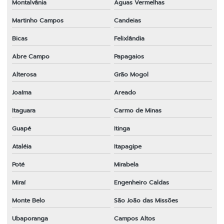
Montalvânia
Águas Vermelhas
Martinho Campos
Candeias
Bicas
Felixlândia
Abre Campo
Papagaios
Alterosa
Grão Mogol
Joaíma
Areado
Itaguara
Carmo de Minas
Guapé
Itinga
Ataléia
Itapagipe
Poté
Mirabela
Miraí
Engenheiro Caldas
Monte Belo
São João das Missões
Ubaporanga
Campos Altos