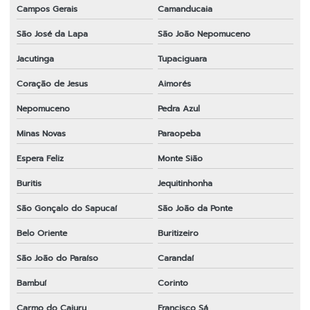
Campos Gerais
Camanducaia
São José da Lapa
São João Nepomuceno
Jacutinga
Tupaciguara
Coração de Jesus
Aimorés
Nepomuceno
Pedra Azul
Minas Novas
Paraopeba
Espera Feliz
Monte Sião
Buritis
Jequitinhonha
São Gonçalo do Sapucaí
São João da Ponte
Belo Oriente
Buritizeiro
São João do Paraíso
Carandaí
Bambuí
Corinto
Carmo do Cajuru
Francisco Sá