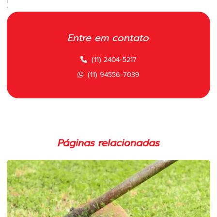
Carretel manual para roçadeira
Carretel polimatic
Entre em contato
Carretel polimatic comprar
(11) 2404-5217
Carretel polimatic para roçadeira
(11) 94556-7039
Carretel polimatic para roçadeira em sp
Carretel para roçadeira importada em sp
Carretel para roçadeira em sp
Páginas relacionadas
Cilindro completo para motosserras
Cilindro completo para roçadeira em sp
Cilindro para motosserras 52cc
Cilindro para roçadeira 43cc