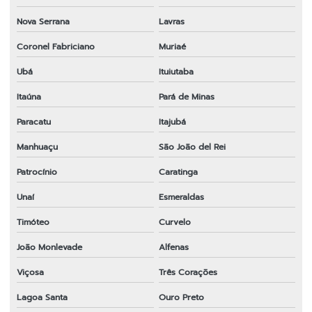
Nova Serrana
Lavras
Coronel Fabriciano
Muriaé
Ubá
Ituiutaba
Itaúna
Pará de Minas
Paracatu
Itajubá
Manhuaçu
São João del Rei
Patrocínio
Caratinga
Unaí
Esmeraldas
Timóteo
Curvelo
João Monlevade
Alfenas
Viçosa
Três Corações
Lagoa Santa
Ouro Preto