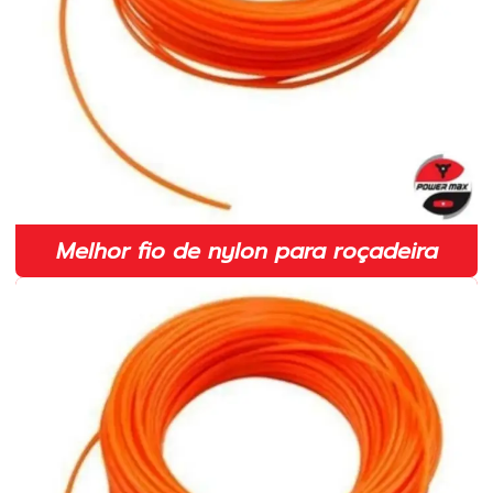
Faca para roçadeira
Faca para roçadeira em sp
Faca para roçadeira stihl
Faca para roçadeira toyama
Facas para roçadeiras agrícolas
Fio de nylon para roçadeira
Melhor fio de nylon para roçadeira
Fio de nylon para roçadeira preço
Fio de nylon para roçadeira em sp
Fornecedor de lâminas para roçadeira
Fornecedor de peças para motosserra
Fornecedor de peças para roçadeira
Fornecedores de peças para roçadeiras