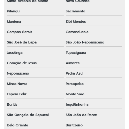
Santo Antônio do Monte
Novo Cruzeiro
Pitangui
Sacramento
Mantena
Elói Mendes
Campos Gerais
Camanducaia
São José da Lapa
São João Nepomuceno
Jacutinga
Tupaciguara
Coração de Jesus
Aimorés
Nepomuceno
Pedra Azul
Minas Novas
Paraopeba
Espera Feliz
Monte Sião
Buritis
Jequitinhonha
São Gonçalo do Sapucaí
São João da Ponte
Belo Oriente
Buritizeiro