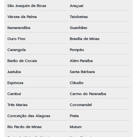
São Joaquim de Bicas
Araçuaí
Várzea da Palma
Taiobeiras
Itamarandiba
Guanhães
Ouro Fino
Brasília de Minas
Carangola
Pompéu
Barão de Cocais
Além Paraíba
Juatuba
Santa Bárbara
Espinosa
Cláudio
Cambuí
Carmo do Paranaíba
Três Marias
Coromandel
Conceição das Alagoas
Prata
Rio Pardo de Minas
Mutum