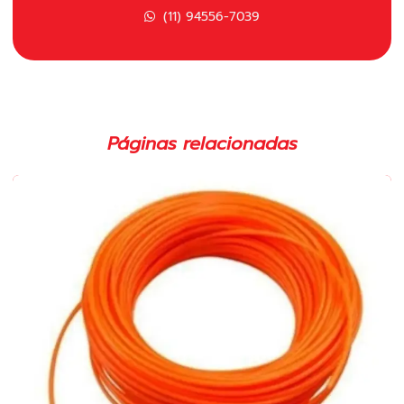
Carretel polimatic para roçadeira
(11) 94556-7039
Carretel polimatic para roçadeira em sp
Carretel para roçadeira importada em sp
Carretel para roçadeira em sp
Páginas relacionadas
Cilindro completo para motosserras
Cilindro completo para roçadeira em sp
Cilindro para motosserras 52cc
Cilindro para roçadeira 43cc
Cinto duplo para roçadeira
Cinto para roçadeira em sp
Comprar lâmina para roçadeira
Corrente para motosserra 3 8 em sp