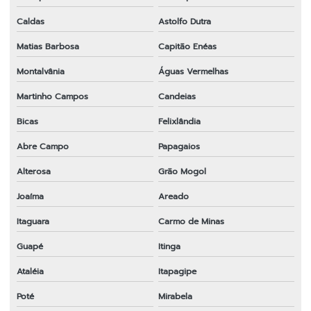
Caldas
Astolfo Dutra
Matias Barbosa
Capitão Enéas
Montalvânia
Águas Vermelhas
Martinho Campos
Candeias
Bicas
Felixlândia
Abre Campo
Papagaios
Alterosa
Grão Mogol
Joaíma
Areado
Itaguara
Carmo de Minas
Guapé
Itinga
Ataléia
Itapagipe
Poté
Mirabela