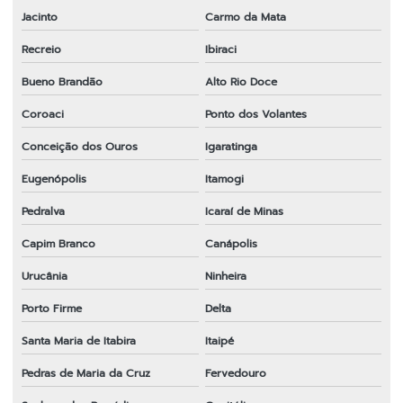
Jacinto
Carmo da Mata
Recreio
Ibiraci
Bueno Brandão
Alto Rio Doce
Coroaci
Ponto dos Volantes
Conceição dos Ouros
Igaratinga
Eugenópolis
Itamogi
Pedralva
Icaraí de Minas
Capim Branco
Canápolis
Urucânia
Ninheira
Porto Firme
Delta
Santa Maria de Itabira
Itaipé
Pedras de Maria da Cruz
Fervedouro