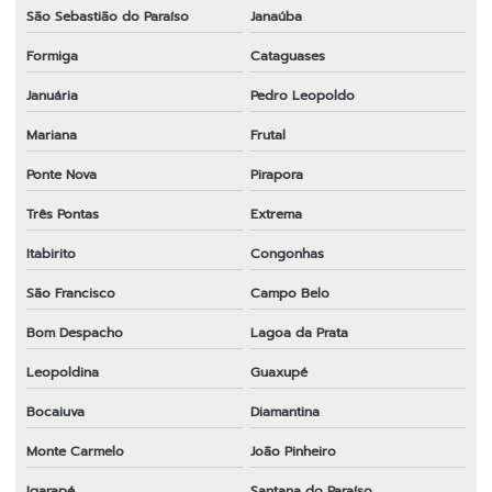
São Sebastião do Paraíso
Janaúba
Formiga
Cataguases
Januária
Pedro Leopoldo
Mariana
Frutal
Ponte Nova
Pirapora
Três Pontas
Extrema
Itabirito
Congonhas
São Francisco
Campo Belo
Bom Despacho
Lagoa da Prata
Leopoldina
Guaxupé
Bocaiuva
Diamantina
Monte Carmelo
João Pinheiro
Igarapé
Santana do Paraíso