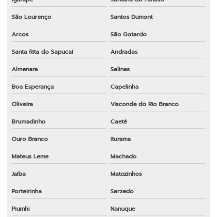
São Lourenço
Santos Dumont
Arcos
São Gotardo
Santa Rita do Sapucaí
Andradas
Almenara
Salinas
Boa Esperança
Capelinha
Oliveira
Visconde do Rio Branco
Brumadinho
Caeté
Ouro Branco
Iturama
Mateus Leme
Machado
Jaíba
Matozinhos
Porteirinha
Sarzedo
Piumhi
Nanuque