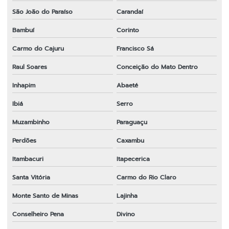
São João do Paraíso
Carandaí
Bambuí
Corinto
Carmo do Cajuru
Francisco Sá
Raul Soares
Conceição do Mato Dentro
Inhapim
Abaeté
Ibiá
Serro
Muzambinho
Paraguaçu
Perdões
Caxambu
Itambacuri
Itapecerica
Santa Vitória
Carmo do Rio Claro
Monte Santo de Minas
Lajinha
Conselheiro Pena
Divino