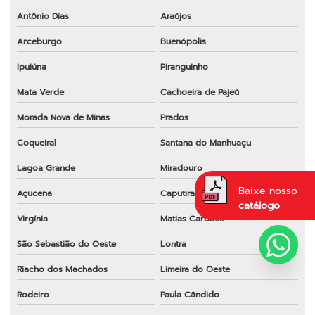
Antônio Dias
Araújos
Arceburgo
Buenópolis
Ipuiúna
Piranguinho
Mata Verde
Cachoeira de Pajeú
Morada Nova de Minas
Prados
Coqueiral
Santana do Manhuaçu
Lagoa Grande
Miradouro
Baixe nosso
Açucena
Caputira
catálogo
Virgínia
Matias Cardoso
São Sebastião do Oeste
Lontra
Riacho dos Machados
Limeira do Oeste
Rodeiro
Paula Cândido