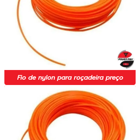
Implementos para roçadeiras
Indústria de peças para roçadeiras
Lâmina 2 pontas para roçadeira 350mm
Lâmina 2 pontas para roçadeira em sp
Lâmina para cortar grama
Lâmina de corte para roçadeira
Fio de nylon para roçadeira preço
Lâmina de corte para roçadeira toyama
Lâmina faca para roçadeira
Lâmina laranja para roçadeira
Lâmina para roçadeira
Lâmina para roçadeira 2 pontas