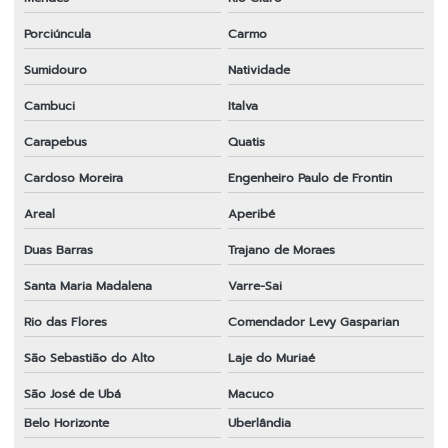
Porciúncula
Carmo
Sumidouro
Natividade
Cambuci
Italva
Carapebus
Quatis
Cardoso Moreira
Engenheiro Paulo de Frontin
Areal
Aperibé
Duas Barras
Trajano de Moraes
Santa Maria Madalena
Varre-Sai
Rio das Flores
Comendador Levy Gasparian
São Sebastião do Alto
Laje do Muriaé
São José de Ubá
Macuco
Belo Horizonte
Uberlândia