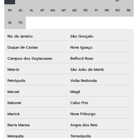
DF
Lâmina para roçadeira tekna
PA
AC
AL
AP
MA
MT
MS
PB
PI
RN
RO
RR
Lâmina para roçadeira terra
SE
TO
Lâmina para roçadeira toyama
Rio de Janeiro
São Gonçalo
Lâmina para roçadeira vulcan
Duque de Caxias
Nova Iguaçu
Lâminas para roçadeiras a gasolina
Campos dos Goytacazes
Belford Roxo
Niterói
São João de Meriti
Melhor fio de nylon para roçadeira
Petrópolis
Volta Redonda
Melhor lâmina para roçadeira
Macaé
Magé
Melhor lâmina para roçadeira
Itaboraí
Cabo Frio
Melhor marca de lâmina para roçadeira
Maricá
Nova Friburgo
Onde comprar fio de nylon para roçadeira
Barra Mansa
Angra dos Reis
Onde comprar peças para roçadeira
Mesquita
Teresópolis