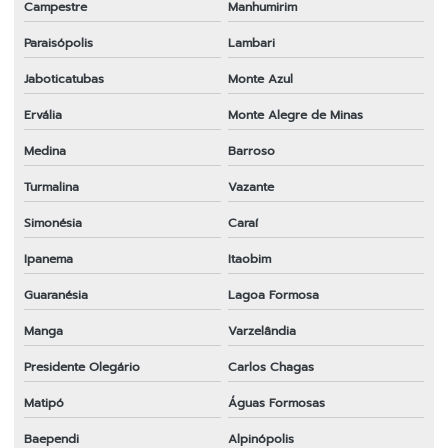
Campestre
Manhumirim
Paraisópolis
Lambari
Jaboticatubas
Monte Azul
Ervália
Monte Alegre de Minas
Medina
Barroso
Turmalina
Vazante
Simonésia
Caraí
Ipanema
Itaobim
Guaranésia
Lagoa Formosa
Manga
Varzelândia
Presidente Olegário
Carlos Chagas
Matipó
Águas Formosas
Baependi
Alpinópolis