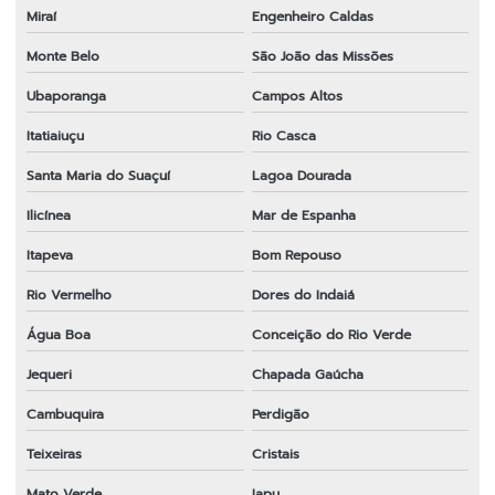
Miraí
Engenheiro Caldas
Monte Belo
São João das Missões
Ubaporanga
Campos Altos
Itatiaiuçu
Rio Casca
Santa Maria do Suaçuí
Lagoa Dourada
Ilicínea
Mar de Espanha
Itapeva
Bom Repouso
Rio Vermelho
Dores do Indaiá
Água Boa
Conceição do Rio Verde
Jequeri
Chapada Gaúcha
Cambuquira
Perdigão
Teixeiras
Cristais
Mato Verde
Iapu