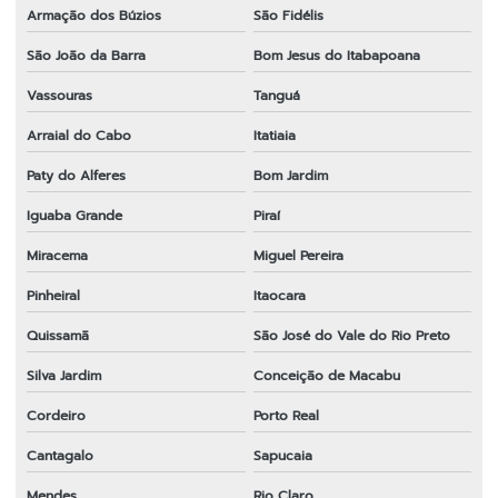
Armação dos Búzios
São Fidélis
Preço de faca para roçadeira
São João da Barra
Bom Jesus do Itabapoana
Roçadeira 43cc
Vassouras
Tanguá
Roçadeira em sp
Arraial do Cabo
Itatiaia
Sabre para motosserra em sp
Paty do Alferes
Bom Jardim
Tambor de embreagem para roçadeira em sp
Iguaba Grande
Piraí
Transmissão completa para roçadeira
Miracema
Miguel Pereira
Pinheiral
Itaocara
Transmissão para roçadeira 28x9
Quissamã
São José do Vale do Rio Preto
Transmissão para roçadeira importada
Silva Jardim
Conceição de Macabu
Venda de peças para roçadeiras
Cordeiro
Porto Real
Cantagalo
Sapucaia
Mendes
Rio Claro