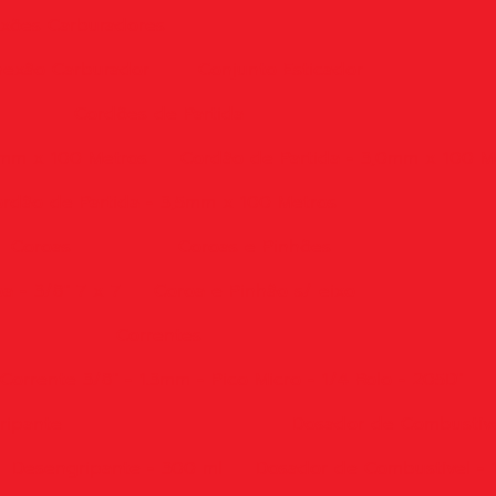
xões Carburadores
exão Carburador
Conjunto Esticador
Cordões de Partida
5mm x 100 Metros
Cordão de Partida - 3,0mm x 100 M
rdão de Partida - 3,5mm x 100 Metros
Coroas
Coroas e Pinhões
a - 3/8" 7 x 7
Coroa e Pinhão s/ eixo
Correntes
Corrente 3/8" - 1.3mm - Pico Micro - 1/4 Rolo - 205D"
ripante
Dosador de Combustív
Desengripante - 300 ml
Dosador de Combustível - 1