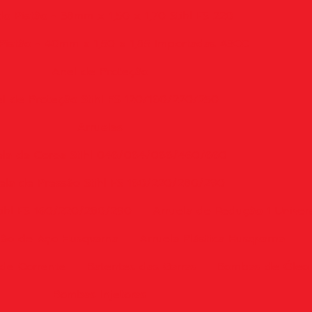
o Pistão - 38mm x 1,50 x 1,70 Stihl FS 220
Pistão - 40mm x 1,50 x 1,85 Importadas 43CC
Anel de Proteção
l de Proteção Stihl FS 120/160/220/250
Arruelas
ela da Coroa Stihl 046/064/066/460/660
ela de Pressão Stihl FS 160/220/280/290
tihl FS 160/220/280/290
Arruela de Redução 1 Univer
hão de Aço Husqvarna
Arruela Plástica Husqvarna
de Corrente
Batentes das Garras
Bombas de Óleo
Bombas Injetoras