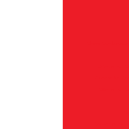
Chave Combinada -
Ciliindro Kit
Cilindro Kit 
Cilindro Kit
Co
Cobertura da R