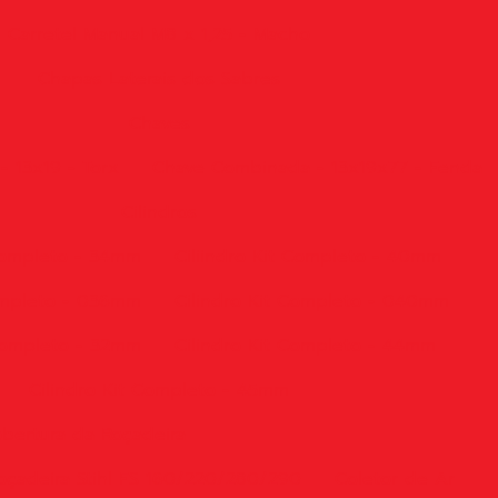
Carretel Manual M8 x 1,25 - Macho
Chapas Laterais dos Sabres
Chaves
 13x19 - Torx
Chave Combinada - 13x19x77 - Fenda
Cilindros
 Completo - 34mm
Ciliindro Kit Completo - 40mm
Completo - 036mm
Cilindro Kit Completo - 040mm
 Completo - 32mm
Cilindro Kit Completo - 44mm
Cilindro Kit Completo - 45mm
bertura da Roçadeira
oçadeira Stihl FS 160/220/280/290
Coletor de Ar