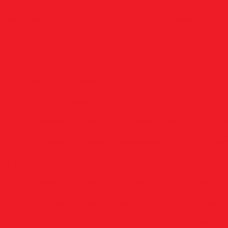
Importadas 26CC/33CC
Carburador Shindaiwa C 230
rador Walbro Husqvarna 143R/143RII/236R
 Walbro H18 Stihl FR 220/ FS 160/220/280/290
Carcaça / Acoplamento
Carretéis
0 x 1,00 - Fêmea
Carretel Automático M10 x 1,25 - F
2 x 1,50 - Fêmea
Carretel Automático M12 x 1,75 - Fê
M8 x 1,25 - Macho
Carretel Manual M10 x 1,00 - Fême
0 x 1,25 - Fêmea
Carretel Manual M10 x 1,25 - Macho
2 x 1,50 - Fêmea
Carretel Manual M12 x 1,75 - Fêmea
7 x 1,00 - Macho
Carretel Manual M8 x 1,25 - Fêmea