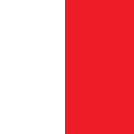
Carburador H17 
Carbu
Carburador
Carretel Automático M1
Carretel Automático M1
Carretel Automático 
Carretel Manual M1
Carretel Manual M1
Carretel Manual M