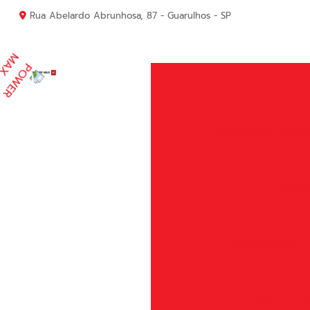
Rua Abelardo Abrunhosa, 87 - Guarulhos - SP
Acele
Acelerador Comp
Amort
Am
Amortecedor P
Anel do Pi