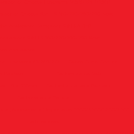
erador c/ Chicote Husqvarna 143RII/226R/236R
ador c/ Chicote Stihl FS 160/220/280/290 Novo
bo Acelerador Derriçador Stihl KA 85R
Acelerador Stihl FS 160/220/280/290 Novo
bos Arqueados
do Husqvarna 61/268/272
Cabos Curto-Circuito
 Flexíveis
Cachimbos de Vela
vel - 8 x 910mm
Cachimbo de Vela Pequeno
Cachorrete da Partida
rtida (Acoplamento) Importadas 33CC/43CC/52CC/63CC
Carburadores
adas 43CC/52CC/63CC
Carburador Stihl FS 55/75/80/8