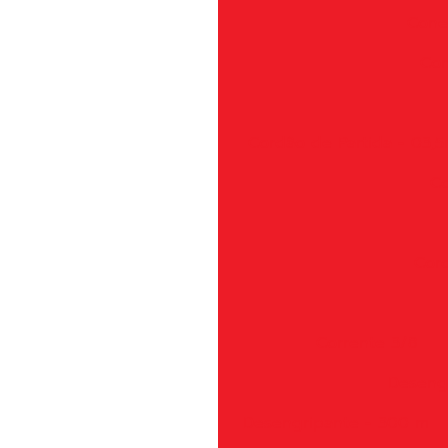
Cone
Con
Cordão de Partida - 03,
Co
Coro
Corrente 3/8
Deseng
Desengripante - 300 m