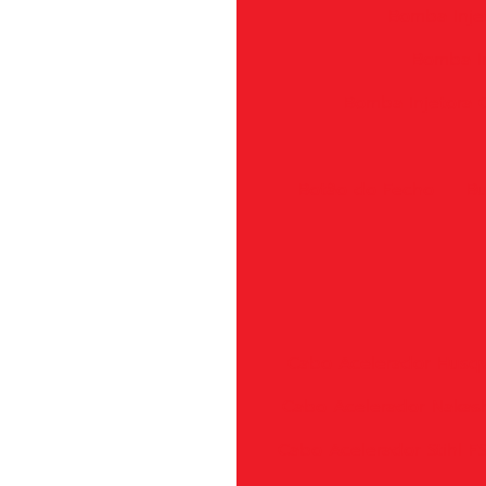
Bomba Inje
Bomba In
Bomba Injetora
Botão do Fecho
Bu
Cabo Acelerador Husqv
Cabo Acelerador Nakas
Cabo Acelerador Stihl 