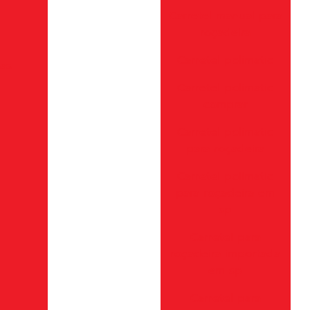
Carretel manual para
roçadeira
Carretel polimatic
ias
Carretel polimatic
comprar
Carretel polimatic
para roçadeira
Carretel polimatic
para roçadeira em
sp
Carretel para
roçadeira importada
em sp
Carretel para