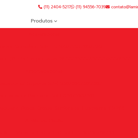
(11) 2404-5217
(11) 94556-7039
contato@lami
Produtos
Aceleradores
rador Completo Stihl FS 160/220/280/290
leto (Punho) Importadas 26CC/33CC/43CC/52CC/63CC
Amortecedores
ecedor c/ Suporte Stihl 038/380/381/382
ortecedor Pequeno Stihl 038/380/381
equeno Rosca Grossa Sanfonada Husqvarna 61/268
Anéis do Pistão
stão - 34mm x 1,50 x 1,50 Stihl FS 80/85/86/88