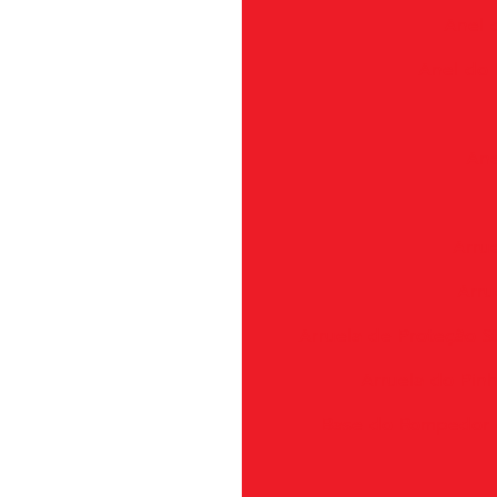
Anel d
Anel do 
Ane
Arru
Arru
Arruela de Proteção S
Arruela do Pin
Base do Rompedor 