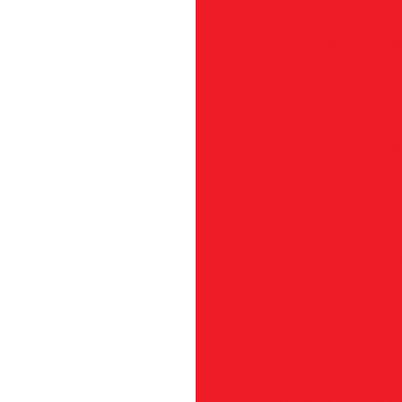
Cabo Acel
Cabo Aceler
Ca
Cabo 
Ca
Cabo Arquea
Cabos
Cabo Flexí
Cachorrete da Pa
Carburador Import