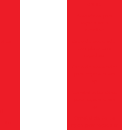
em sp
Acessórios para
roçadeiras a
gasolina
etros
Cabo do acelerador
completo para
roçadeira
Cabo do acelerador
para roçadeira em
sp
Carretel automático
para roçadeira em
sp
el
Carretel de fio de
 Litro
nylon para roçadeira