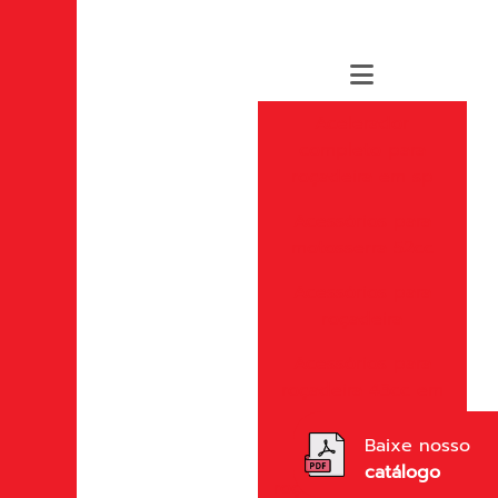
Acelerador
completo para
roçadeira em sp
Acessórios para
motosserra 52cc
Acessórios para
roçadeira
Acessórios para
roçadeira 43cc em
sp
Baixe nosso
Acessórios para
catálogo
roçadeira importada