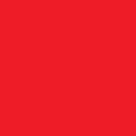
tora - 18mm Importadas 33CC/43CC/52CC/63CC
jetora - 22mm Stihl FS 85/ HS 80 / HT 75/45
 Completa - 18mm Importadas 33CC/43CC/52CC/63CC
Bucha do Cardan
cha do Cardan - 26mm x 8 mm Stihl FS 160/220/280/2
Cabo de Vela
Cabo de Vela (por metro)
Cabos Aceleradores
arna 143RII/226R/236R
Cabo Acelerador Shindaiwa C
hi 26/27/33/34/43/52/63CC
Cabo Acelerador Stihl FR
FS 120/200/250/300/350
Cabo Acelerador Stihl FS 85 