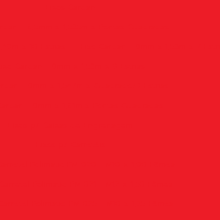
Eixos Cardan
ardan - 6,5mm x 1,535m x Pontas Quadradas
,49m x 10 Estrias
Eixo Cardan - 8mm x 1,53m x 7 Estr
ixo Cardan - 8mm x 1,53m x 9 Estrias
ardan - 8mm x 1,547m x Quadrado/9 Estrias
Cardan - 8mm x 1,61m x Pontas Quadradas
Eixos p/ Caixas de Engrenagem
Eixos p/ Carretéis
Carretel Polimatic PM 020 - M10 x 1,00 Fêmea
Carretel Polimatic PM 021 - M12 x 1,50 Fêmea
Carretel Polimatic PM 025 - M10 x 1,25 Fêmea