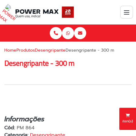
Home
Produtos
Desengripante
Desengripante - 300 m
Desengripante - 300 m
Informações
iten(s)
Cód:
PM 864
Categoria:
Desengripante