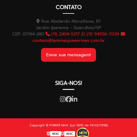
CONTATO
Rua Abelardo Abrunhosa, 87
Jardim Ipanema - Guarulhos/SP
CEP: 07194-280
(11) 2404-5217
(11) 94556-7039
contato@laminaspowermax.com.br
Envie sua mensagem!
SIGA-NOS!
Copyright © POWER MAX. (Lei 9610 de 19/02/1998)
W3C
W3C