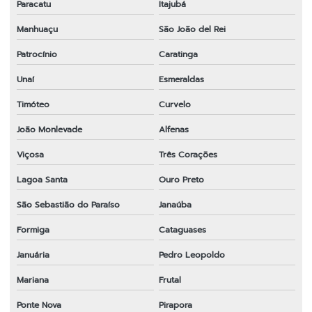
Paracatu
Itajubá
Manhuaçu
São João del Rei
Patrocínio
Caratinga
Unaí
Esmeraldas
Timóteo
Curvelo
João Monlevade
Alfenas
Viçosa
Três Corações
Lagoa Santa
Ouro Preto
São Sebastião do Paraíso
Janaúba
Formiga
Cataguases
Januária
Pedro Leopoldo
Mariana
Frutal
Ponte Nova
Pirapora