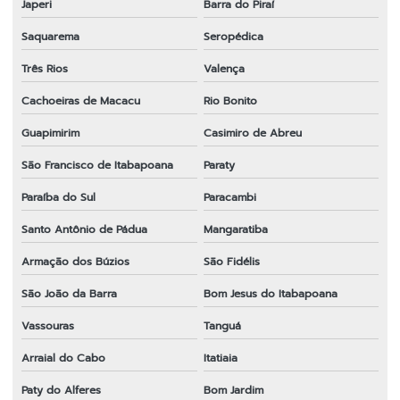
Japeri
Barra do Piraí
Lâmina para roçadeira tekna
Saquarema
Seropédica
Lâmina para roçadeira terra
Três Rios
Valença
Lâmina para roçadeira toyama
Cachoeiras de Macacu
Rio Bonito
Lâmina para roçadeira vulcan
Guapimirim
Casimiro de Abreu
Lâminas para roçadeiras a gasolina
São Francisco de Itabapoana
Paraty
Melhor fio de nylon para roçadeira
Paraíba do Sul
Paracambi
Melhor lâmina para roçadeira
Santo Antônio de Pádua
Mangaratiba
Melhor lâmina para roçadeira
Armação dos Búzios
São Fidélis
Melhor marca de lâmina para roçadeira
São João da Barra
Bom Jesus do Itabapoana
Vassouras
Tanguá
Onde comprar fio de nylon para roçadeira
Arraial do Cabo
Itatiaia
Onde comprar peças para roçadeira
Paty do Alferes
Bom Jardim
Peças e acessórios para roçadeiras