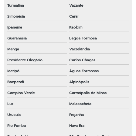
Turmalina
Vazante
Simonésia
Caraí
Ipanema
Itaobim
Guaranésia
Lagoa Formosa
Manga
Varzelândia
Presidente Olegário
Carlos Chagas
Matipó
Águas Formosas
Baependi
Alpinópolis
Campina Verde
Carmópolis de Minas
Luz
Malacacheta
Urucuia
Peçanha
Rio Pomba
Nova Era