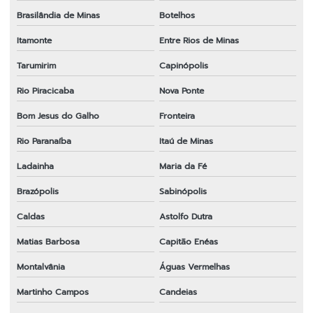
Brasilândia de Minas
Botelhos
Itamonte
Entre Rios de Minas
Tarumirim
Capinópolis
Rio Piracicaba
Nova Ponte
Bom Jesus do Galho
Fronteira
Rio Paranaíba
Itaú de Minas
Ladainha
Maria da Fé
Brazópolis
Sabinópolis
Caldas
Astolfo Dutra
Matias Barbosa
Capitão Enéas
Montalvânia
Águas Vermelhas
Martinho Campos
Candeias