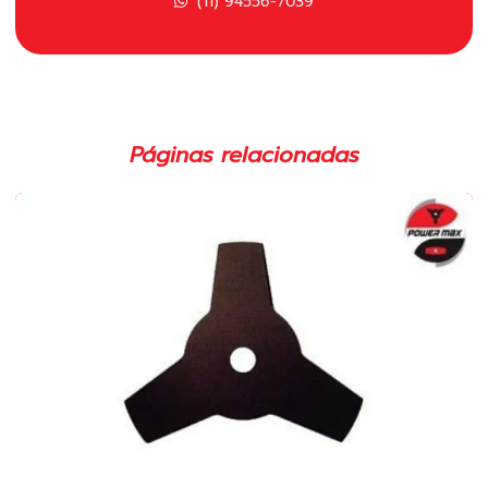
(11) 94556-7039
Carretel polimatic para roçadeira em sp
Carretel para roçadeira importada em sp
Carretel para roçadeira em sp
Páginas relacionadas
Cilindro completo para motosserras
Cilindro completo para roçadeira em sp
Cilindro para motosserras 52cc
Cilindro para roçadeira 43cc
Cinto duplo para roçadeira
Cinto para roçadeira em sp
Comprar lâmina para roçadeira
Corrente para motosserra 3 8 em sp