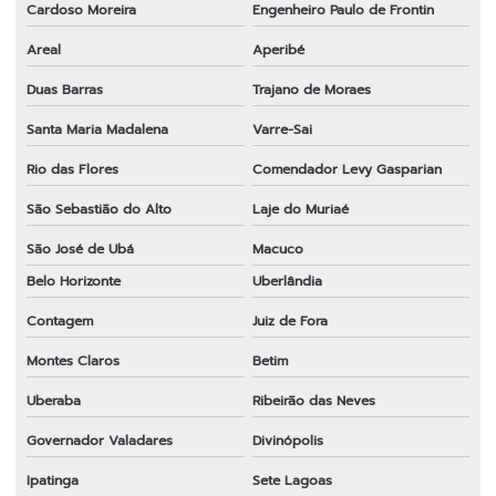
Cardoso Moreira
Engenheiro Paulo de Frontin
Preço de faca para roçadeira
Areal
Aperibé
Roçadeira 43cc
Duas Barras
Trajano de Moraes
Roçadeira em sp
Santa Maria Madalena
Varre-Sai
Sabre para motosserra em sp
Rio das Flores
Comendador Levy Gasparian
Tambor de embreagem para roçadeira em sp
São Sebastião do Alto
Laje do Muriaé
Transmissão completa para roçadeira
São José de Ubá
Macuco
Transmissão para roçadeira 28x9
Belo Horizonte
Uberlândia
Transmissão para roçadeira importada
Contagem
Juiz de Fora
Montes Claros
Betim
Venda de peças para roçadeiras
Uberaba
Ribeirão das Neves
Governador Valadares
Divinópolis
Ipatinga
Sete Lagoas