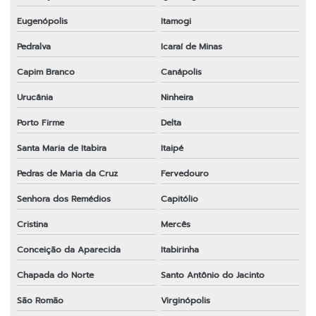
Eugenópolis
Itamogi
Pedralva
Icaraí de Minas
Capim Branco
Canápolis
Urucânia
Ninheira
Porto Firme
Delta
Santa Maria de Itabira
Itaipé
Pedras de Maria da Cruz
Fervedouro
Senhora dos Remédios
Capitólio
Cristina
Mercês
Conceição da Aparecida
Itabirinha
Chapada do Norte
Santo Antônio do Jacinto
São Romão
Virginópolis