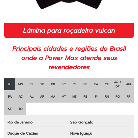
Implementos para roçadeiras
Indústria de peças para roçadeiras
Lâmina 2 pontas para roçadeira 350mm
Lâmina para roçadeira vulcan
Lâmina 2 pontas para roçadeira em sp
Principais cidades e regiões do Brasil
Lâmina para cortar grama
onde a Power Max atende seus
Lâmina de corte para roçadeira
revendedores
Lâmina de corte para roçadeira toyama
GO e
RJ
MG
ES
SP
PR
SC
RS
PE
BA
CE
AM
DF
Lâmina faca para roçadeira
PA
AC
AL
AP
MA
MT
MS
PB
PI
RN
RO
RR
Lâmina laranja para roçadeira
SE
TO
Lâmina para roçadeira
Rio de Janeiro
São Gonçalo
Lâmina para roçadeira 2 pontas
Duque de Caxias
Nova Iguaçu
Lâmina para roçadeira 3 pontas