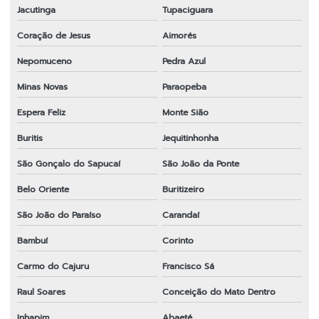
Jacutinga
Tupaciguara
Coração de Jesus
Aimorés
Nepomuceno
Pedra Azul
Minas Novas
Paraopeba
Espera Feliz
Monte Sião
Buritis
Jequitinhonha
São Gonçalo do Sapucaí
São João da Ponte
Belo Oriente
Buritizeiro
São João do Paraíso
Carandaí
Bambuí
Corinto
Carmo do Cajuru
Francisco Sá
Raul Soares
Conceição do Mato Dentro
Inhapim
Abaeté