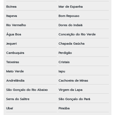
Ilicínea
Mar de Espanha
Itapeva
Bom Repouso
Rio Vermelho
Dores do Indaiá
Água Boa
Conceição do Rio Verde
Jequeri
Chapada Gaúcha
Cambuquira
Perdigão
Teixeiras
Cristais
Mato Verde
Iapu
Andrelândia
Cachoeira de Minas
São Gonçalo do Rio Abaixo
Virgem da Lapa
Serra do Salitre
São Gonçalo do Pará
Ubaí
Piraúba