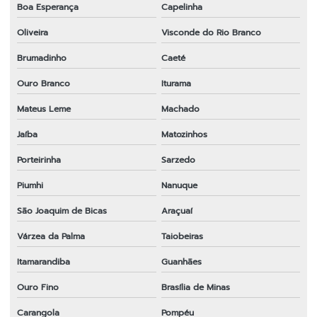
Boa Esperança
Capelinha
Oliveira
Visconde do Rio Branco
Brumadinho
Caeté
Ouro Branco
Iturama
Mateus Leme
Machado
Jaíba
Matozinhos
Porteirinha
Sarzedo
Piumhi
Nanuque
São Joaquim de Bicas
Araçuaí
Várzea da Palma
Taiobeiras
Itamarandiba
Guanhães
Ouro Fino
Brasília de Minas
Carangola
Pompéu