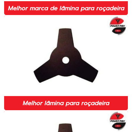
Distribuidor de peças para roçadeiras
Melhor marca de lâmina para roçadeira
Embreagem completa para motosserra
Embreagem completa para roçadeira em sp
Fábrica de lâmina para roçadeira
Fabricante de fio de nylon para roçadeira em sp
Fabricante de lâmina para roçadeira em sp
Fabricante de lâminas para roçadeiras
Fabricante de peças para roçadeiras
Faca 2 pontas para roçadeira
Melhor lâmina para roçadeira
Faca duas pontas para roçadeira
Faca duas pontas para roçadeira em sp
Faca para roçadeira