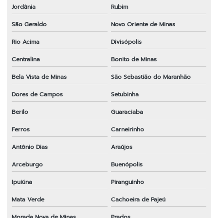
Jordânia
Rubim
São Geraldo
Novo Oriente de Minas
Rio Acima
Divisópolis
Centralina
Bonito de Minas
Bela Vista de Minas
São Sebastião do Maranhão
Dores de Campos
Setubinha
Berilo
Guaraciaba
Ferros
Carneirinho
Antônio Dias
Araújos
Arceburgo
Buenópolis
Ipuiúna
Piranguinho
Mata Verde
Cachoeira de Pajeú
Morada Nova de Minas
Prados