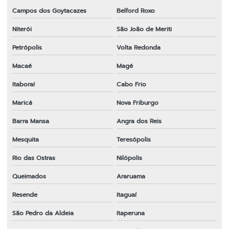
Campos dos Goytacazes
Belford Roxo
Lâmina para roçadeira duas pontas
Niterói
São João de Meriti
Lâmina para roçadeira furo 1
Petrópolis
Volta Redonda
Lâmina para roçadeira furo 20mm
Macaé
Magé
Lâmina para roçadeira honda
Itaboraí
Cabo Frio
Lâmina para roçadeira husqvarna
Maricá
Nova Friburgo
Lâmina para roçadeira importada
Barra Mansa
Angra dos Reis
Lâmina para roçadeira lira
Mesquita
Teresópolis
Lâmina para roçadeira nakashi
Rio das Ostras
Nilópolis
Queimados
Araruama
Lâmina de roçadeira preço
Resende
Itaguaí
Lâmina para roçadeira em sp
São Pedro da Aldeia
Itaperuna
Lâmina para roçadeira stihl