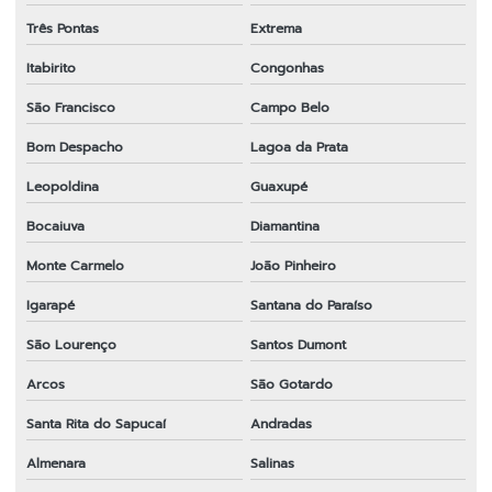
Três Pontas
Extrema
Itabirito
Congonhas
São Francisco
Campo Belo
Bom Despacho
Lagoa da Prata
Leopoldina
Guaxupé
Bocaiuva
Diamantina
Monte Carmelo
João Pinheiro
Igarapé
Santana do Paraíso
São Lourenço
Santos Dumont
Arcos
São Gotardo
Santa Rita do Sapucaí
Andradas
Almenara
Salinas