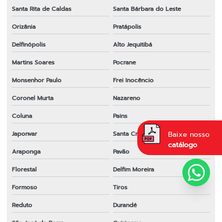
Santa Rita de Caldas
Santa Bárbara do Leste
Orizânia
Pratápolis
Delfinópolis
Alto Jequitibá
Martins Soares
Pocrane
Monsenhor Paulo
Frei Inocêncio
Coronel Murta
Nazareno
Coluna
Pains
Baixe nosso
Japonvar
Santa Cruz de Minas
catálogo
Araponga
Pavão
Florestal
Delfim Moreira
Formoso
Tiros
Reduto
Durandé