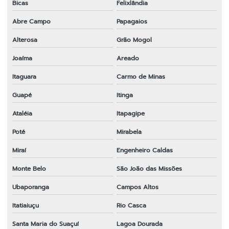
Bicas
Felixlândia
Abre Campo
Papagaios
Alterosa
Grão Mogol
Joaíma
Areado
Itaguara
Carmo de Minas
Guapé
Itinga
Ataléia
Itapagipe
Poté
Mirabela
Miraí
Engenheiro Caldas
Monte Belo
São João das Missões
Ubaporanga
Campos Altos
Itatiaiuçu
Rio Casca
Santa Maria do Suaçuí
Lagoa Dourada