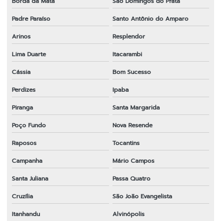
Borda da Mata
São Domingos do Prata
Padre Paraíso
Santo Antônio do Amparo
Arinos
Resplendor
Lima Duarte
Itacarambi
Cássia
Bom Sucesso
Perdizes
Ipaba
Piranga
Santa Margarida
Poço Fundo
Nova Resende
Raposos
Tocantins
Campanha
Mário Campos
Santa Juliana
Passa Quatro
Cruzília
São João Evangelista
Itanhandu
Alvinópolis