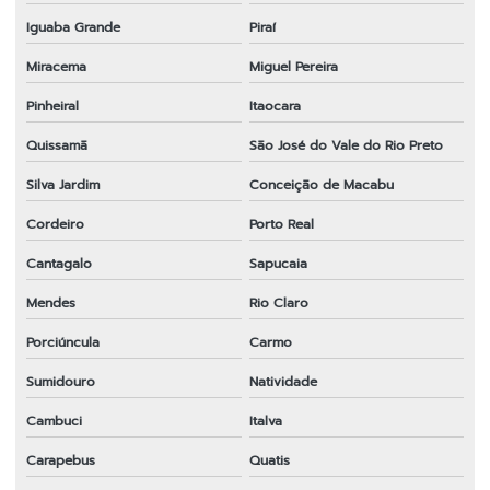
Iguaba Grande
Piraí
Peças para motosserra 52cc
Miracema
Miguel Pereira
Peças para roçadeira
Pinheiral
Itaocara
Peças para roçadeira em bh
Quissamã
São José do Vale do Rio Preto
Peças para roçadeira em espírito santo
Silva Jardim
Conceição de Macabu
Peças para roçadeira a gasolina
Cordeiro
Porto Real
Peças para roçadeira importada em sp
Cantagalo
Sapucaia
Peças para roçadeira rio de janeiro
Mendes
Rio Claro
Peças para roçadeira rj
Porciúncula
Carmo
Peças para roçadeira em sp
Sumidouro
Natividade
Cambuci
Italva
Peças para roçadeira em sp
Carapebus
Quatis
Ponteira completa para roçadeira