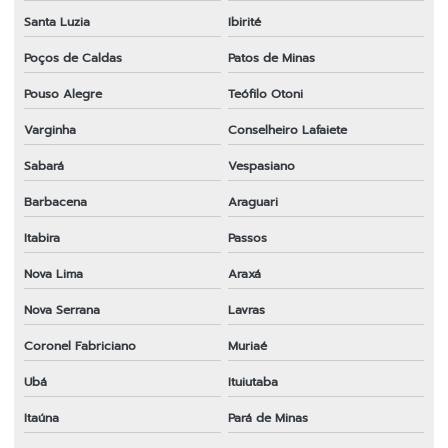
Santa Luzia
Ibirité
Poços de Caldas
Patos de Minas
Pouso Alegre
Teófilo Otoni
Varginha
Conselheiro Lafaiete
Sabará
Vespasiano
Barbacena
Araguari
Itabira
Passos
Nova Lima
Araxá
Nova Serrana
Lavras
Coronel Fabriciano
Muriaé
Ubá
Ituiutaba
Itaúna
Pará de Minas