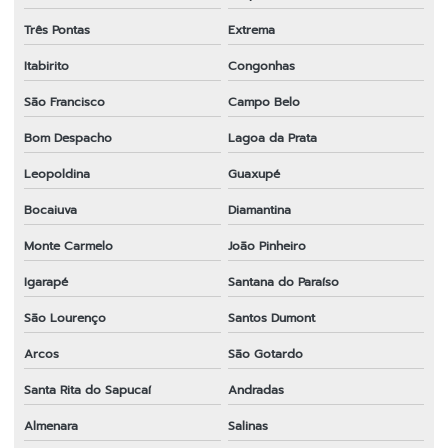
Três Pontas
Extrema
Itabirito
Congonhas
São Francisco
Campo Belo
Bom Despacho
Lagoa da Prata
Leopoldina
Guaxupé
Bocaiuva
Diamantina
Monte Carmelo
João Pinheiro
Igarapé
Santana do Paraíso
São Lourenço
Santos Dumont
Arcos
São Gotardo
Santa Rita do Sapucaí
Andradas
Almenara
Salinas