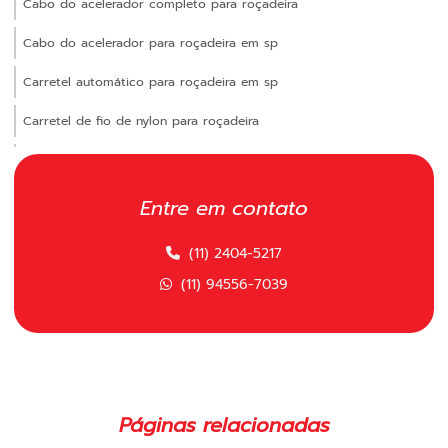
Cabo do acelerador completo para roçadeira
Cabo do acelerador para roçadeira em sp
Carretel automático para roçadeira em sp
Carretel de fio de nylon para roçadeira
Carretel manual para roçadeira
Carretel polimatic
Entre em contato
Carretel polimatic comprar
(11) 2404-5217
Carretel polimatic para roçadeira
(11) 94556-7039
Carretel polimatic para roçadeira em sp
Carretel para roçadeira importada em sp
Carretel para roçadeira em sp
Páginas relacionadas
Cilindro completo para motosserras