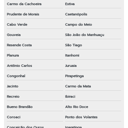
Carmo da Cachoeira
Estiva
Prudente de Morais
Caetanópolis
Cabo Verde
Campo do Meio
Gouveia
São João do Manhuaçu
Resende Costa
São Tiago
Planura
Itanhomi
Antônio Carlos
Juruaia
Congonhal
Pirapetinga
Jacinto
Carmo da Mata
Recreio
Ibiraci
Bueno Brandão
Alto Rio Doce
Coroaci
Ponto dos Volantes
Conceição dos Ouros
Igaratinga