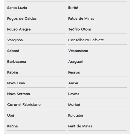
Santa Luzia
Ibirité
Poços de Caldas
Patos de Minas
Pouso Alegre
Teófilo Otoni
Varginha
Conselheiro Lafaiete
Sabará
Vespasiano
Barbacena
Araguari
Itabira
Passos
Nova Lima
Araxá
Nova Serrana
Lavras
Coronel Fabriciano
Muriaé
Ubá
Ituiutaba
Itaúna
Pará de Minas