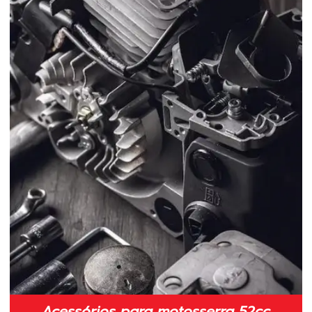
Fio de nylon para roçadeira
Fio de nylon para roçadeira preço
Fio de nylon para roçadeira em sp
Fornecedor de lâminas para roçadeira
Fornecedor de peças para motosserra
Fornecedor de peças para roçadeira
Fornecedores de peças para roçadeiras
Implementos para roçadeiras
Indústria de peças para roçadeiras
Lâmina 2 pontas para roçadeira 350mm
Lâmina 2 pontas para roçadeira em sp
Acessórios para motosserra 52cc