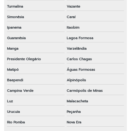
Turmalina
Vazante
Simonésia
Caraí
Ipanema
Itaobim
Guaranésia
Lagoa Formosa
Manga
Varzelândia
Presidente Olegário
Carlos Chagas
Matipó
Águas Formosas
Baependi
Alpinópolis
Campina Verde
Carmópolis de Minas
Luz
Malacacheta
Urucuia
Peçanha
Rio Pomba
Nova Era