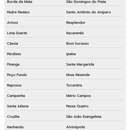
Borda da Mata
São Domingos do Prata
Padre Paraíso
Santo Antônio do Amparo
Arinos
Resplendor
Lima Duarte
Itacarambi
Cássia
Bom Sucesso
Perdizes
Ipaba
Piranga
Santa Margarida
Poço Fundo
Nova Resende
Raposos
Tocantins
Campanha
Mário Campos
Santa Juliana
Passa Quatro
Cruzília
São João Evangelista
Itanhandu
Alvinópolis