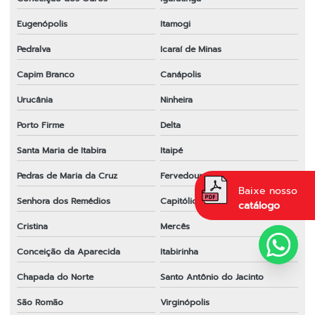
Eugenópolis
Itamogi
Pedralva
Icaraí de Minas
Capim Branco
Canápolis
Urucânia
Ninheira
Porto Firme
Delta
Santa Maria de Itabira
Itaipé
Pedras de Maria da Cruz
Fervedouro
Baixe nosso
Senhora dos Remédios
Capitólio
catálogo
Cristina
Mercês
Conceição da Aparecida
Itabirinha
Chapada do Norte
Santo Antônio do Jacinto
São Romão
Virginópolis