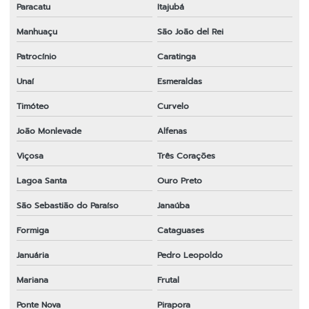
Paracatu
Itajubá
Manhuaçu
São João del Rei
Patrocínio
Caratinga
Unaí
Esmeraldas
Timóteo
Curvelo
João Monlevade
Alfenas
Viçosa
Três Corações
Lagoa Santa
Ouro Preto
São Sebastião do Paraíso
Janaúba
Formiga
Cataguases
Januária
Pedro Leopoldo
Mariana
Frutal
Ponte Nova
Pirapora