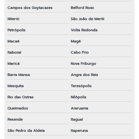
Campos dos Goytacazes
Belford Roxo
Peças para roçadeira a gasolina
Niterói
São João de Meriti
Peças para roçadeira importada em sp
Petrópolis
Volta Redonda
Peças para roçadeira rio de janeiro
Macaé
Magé
Peças para roçadeira rj
Itaboraí
Cabo Frio
Peças para roçadeira em sp
Maricá
Nova Friburgo
Peças para roçadeira em sp
Barra Mansa
Angra dos Reis
Ponteira completa para roçadeira
Mesquita
Teresópolis
Preço de faca para roçadeira
Rio das Ostras
Nilópolis
Roçadeira 43cc
Queimados
Araruama
Roçadeira em sp
Resende
Itaguaí
Sabre para motosserra em sp
São Pedro da Aldeia
Itaperuna