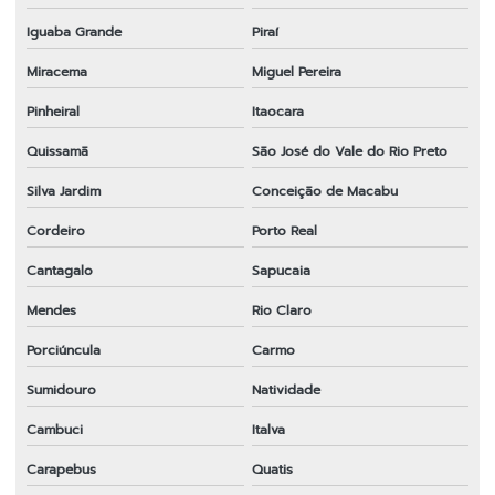
Iguaba Grande
Piraí
Miracema
Miguel Pereira
Pinheiral
Itaocara
Quissamã
São José do Vale do Rio Preto
Silva Jardim
Conceição de Macabu
Cordeiro
Porto Real
Cantagalo
Sapucaia
Mendes
Rio Claro
Porciúncula
Carmo
Sumidouro
Natividade
Cambuci
Italva
Carapebus
Quatis