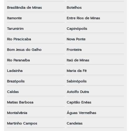
Brasilândia de Minas
Botelhos
Itamonte
Entre Rios de Minas
Tarumirim
Capinópolis
Rio Piracicaba
Nova Ponte
Bom Jesus do Galho
Fronteira
Rio Paranaíba
Itaú de Minas
Ladainha
Maria da Fé
Brazópolis
Sabinópolis
Caldas
Astolfo Dutra
Matias Barbosa
Capitão Enéas
Montalvânia
Águas Vermelhas
Martinho Campos
Candeias