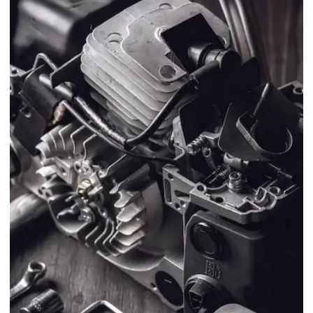
Lâmina para roçadeira husqvarna
Lâmina para roçadeira importada
Lâmina para roçadeira lira
Lâmina para roçadeira nakashi
Lâmina de roçadeira preço
Lâmina para roçadeira em sp
Lâmina para roçadeira stihl
Lâmina para roçadeira tekna
Lâmina para roçadeira terra
Lâmina para roçadeira toyama
Lâmina para roçadeira vulcan