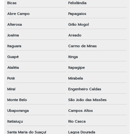
Bicas
Felixlândia
Abre Campo
Papagaios
Alterosa
Grão Mogol
Joaíma
Areado
Itaguara
Carmo de Minas
Guapé
Itinga
Ataléia
Itapagipe
Poté
Mirabela
Miraí
Engenheiro Caldas
Monte Belo
São João das Missões
Ubaporanga
Campos Altos
Itatiaiuçu
Rio Casca
Santa Maria do Suaçuí
Lagoa Dourada