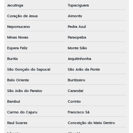
Jacutinga
Tupaciguara
Coração de Jesus
Aimorés
Nepomuceno
Pedra Azul
Minas Novas
Paraopeba
Espera Feliz
Monte Sião
Buritis
Jequitinhonha
São Gonçalo do Sapucaí
São João da Ponte
Belo Oriente
Buritizeiro
São João do Paraíso
Carandaí
Bambuí
Corinto
Carmo do Cajuru
Francisco Sá
Raul Soares
Conceição do Mato Dentro