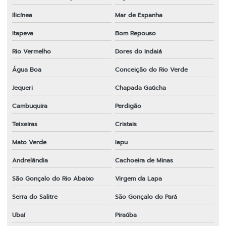
Ilicínea
Mar de Espanha
Itapeva
Bom Repouso
Rio Vermelho
Dores do Indaiá
Água Boa
Conceição do Rio Verde
Jequeri
Chapada Gaúcha
Cambuquira
Perdigão
Teixeiras
Cristais
Mato Verde
Iapu
Andrelândia
Cachoeira de Minas
São Gonçalo do Rio Abaixo
Virgem da Lapa
Serra do Salitre
São Gonçalo do Pará
Ubaí
Piraúba