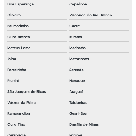
Boa Esperança
Capelinha
Oliveira
Visconde do Rio Branco
Brumadinho
Caeté
Ouro Branco
Iturama
Mateus Leme
Machado
Jaíba
Matozinhos
Porteirinha
Sarzedo
Piumhi
Nanuque
São Joaquim de Bicas
Araçuaí
Várzea da Palma
Taiobeiras
Itamarandiba
Guanhães
Ouro Fino
Brasília de Minas
Carangola
Pompéu