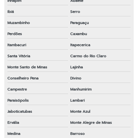
Inhapim
Abaeté
Ibiá
Serro
Muzambinho
Paraguaçu
Perdões
Caxambu
Itambacuri
Itapecerica
Santa Vitória
Carmo do Rio Claro
Monte Santo de Minas
Lajinha
Conselheiro Pena
Divino
Campestre
Manhumirim
Paraisópolis
Lambari
Jaboticatubas
Monte Azul
Ervália
Monte Alegre de Minas
Medina
Barroso