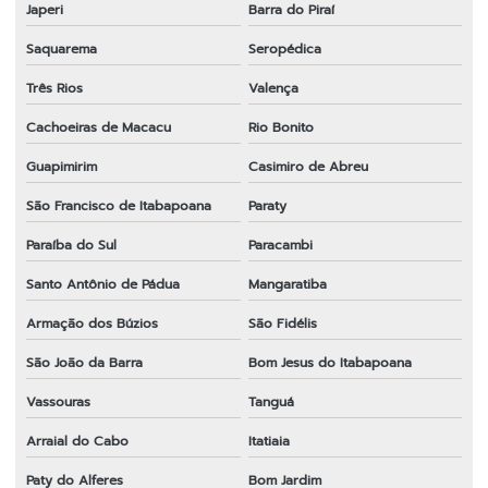
Tambor de embreagem para roçadeira em sp
Japeri
Barra do Piraí
Saquarema
Seropédica
Transmissão completa para roçadeira
Três Rios
Valença
Transmissão para roçadeira 28x9
Cachoeiras de Macacu
Rio Bonito
Transmissão para roçadeira importada
Guapimirim
Casimiro de Abreu
Venda de peças para roçadeiras
São Francisco de Itabapoana
Paraty
Paraíba do Sul
Paracambi
Santo Antônio de Pádua
Mangaratiba
Armação dos Búzios
São Fidélis
São João da Barra
Bom Jesus do Itabapoana
Vassouras
Tanguá
Arraial do Cabo
Itatiaia
Paty do Alferes
Bom Jardim