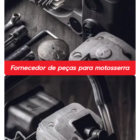
Fabricante de fio de nylon para roçadeira em sp
Fabricante de lâmina para roçadeira em sp
Fabricante de lâminas para roçadeiras
Fabricante de peças para roçadeiras
Faca 2 pontas para roçadeira
Faca duas pontas para roçadeira
Fornecedor de peças para motosserra
Faca duas pontas para roçadeira em sp
Faca para roçadeira
Faca para roçadeira em sp
Faca para roçadeira stihl
Faca para roçadeira toyama
Facas para roçadeiras agrícolas