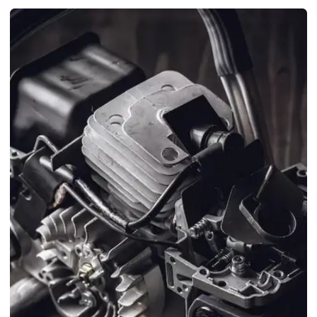
Cilindro completo para roçadeira em sp
Cilindro para motosserras 52cc
Cilindro para roçadeira 43cc
Cinto duplo para roçadeira
Cinto para roçadeira em sp
Comprar lâmina para roçadeira
Corrente para motosserra 3 8 em sp
Distribuidor de peças para roçadeiras
Embreagem completa para motosserra
Embreagem completa para roçadeira em sp
Fábrica de lâmina para roçadeira