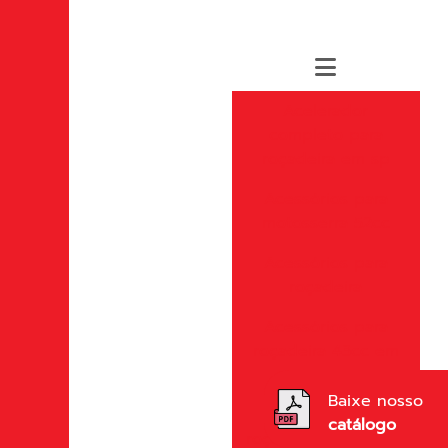
Acelerador
completo para
roçadeira em sp
Acessórios para
motosserra 52cc
Acessórios para
roçadeira
Acessórios para
roçadeira 43cc em
sp
Baixe nosso
Acessórios para
catálogo
roçadeira importada