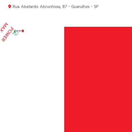
Rua Abelardo Abrunhosa, 87 - Guarulhos - SP
Acele
Acelerador Comp
Amort
Am
Amortecedor P
Anel do Pi