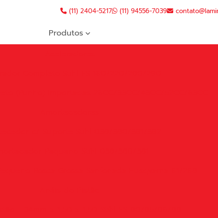
(11) 2404-5217
(11) 94556-7039
contato@lami
Produtos
Aceleradores
rador Completo Stihl FS 160/220/280/290
leto (Punho) Importadas 26CC/33CC/43CC/52CC/63CC
Amortecedores
ecedor c/ Suporte Stihl 038/380/381/382
ortecedor Pequeno Stihl 038/380/381
equeno Rosca Grossa Sanfonada Husqvarna 61/268
Anéis do Pistão
stão - 34mm x 1,50 x 1,50 Stihl FS 80/85/86/88