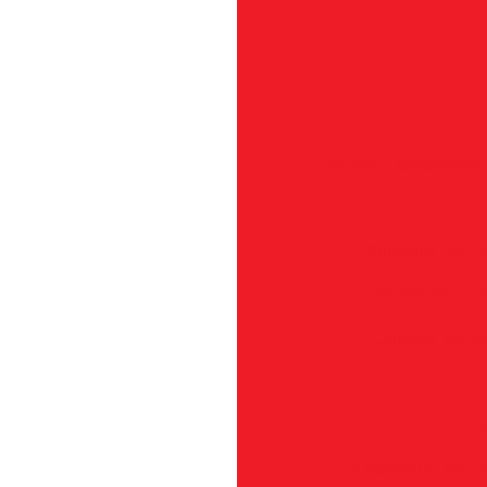
Chave Combinada -
Ciliindro Kit
Cilindro Kit 
Cilindro Kit
Co
Cobertura da R