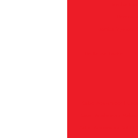
Bomba Inje
Bomba In
Bomba Injetora
Botão do Fecho
Bu
Cabo Acelerador Husqv
Cabo Acelerador Nakas
Cabo Acelerador Stihl 