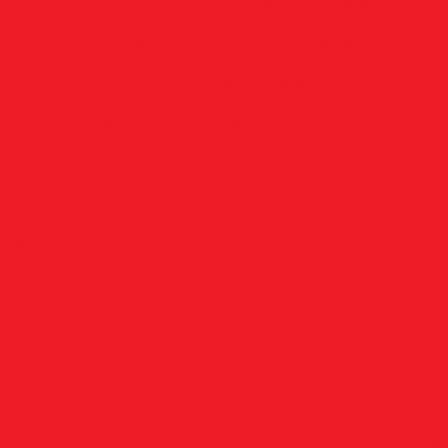
erador c/ Chicote Husqvarna 143RII/226R/236R
ador c/ Chicote Stihl FS 160/220/280/290 Novo
bo Acelerador Derriçador Stihl KA 85R
Acelerador Stihl FS 160/220/280/290 Novo
bos Arqueados
do Husqvarna 61/268/272
Cabos Curto-Circuito
 Flexíveis
Cachimbos de Vela
vel - 8 x 910mm
Cachimbo de Vela Pequeno
Cachorrete da Partida
rtida (Acoplamento) Importadas 33CC/43CC/52CC/63CC
Carburadores
adas 43CC/52CC/63CC
Carburador Stihl FS 55/75/80/8