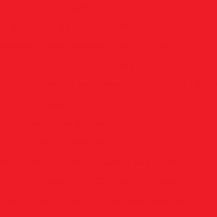
tora - 18mm Importadas 33CC/43CC/52CC/63CC
jetora - 22mm Stihl FS 85/ HS 80 / HT 75/45
 Completa - 18mm Importadas 33CC/43CC/52CC/63CC
Bucha do Cardan
cha do Cardan - 26mm x 8 mm Stihl FS 160/220/280/2
Cabo de Vela
Cabo de Vela (por metro)
Cabos Aceleradores
arna 143RII/226R/236R
Cabo Acelerador Shindaiwa C
hi 26/27/33/34/43/52/63CC
Cabo Acelerador Stihl FR
FS 120/200/250/300/350
Cabo Acelerador Stihl FS 85 