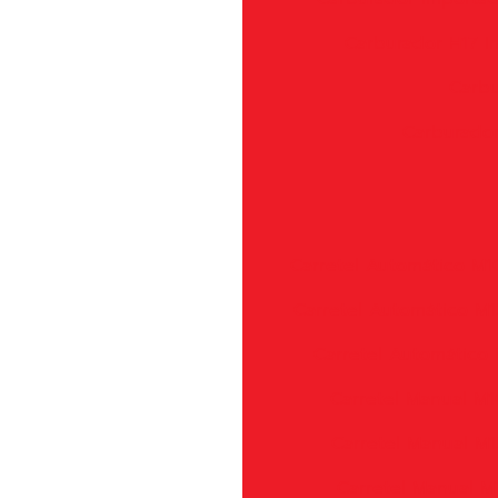
Carburador H17 
Carbu
Carburador
Carretel Automático M1
Carretel Automático M1
Carretel Automático 
Carretel Manual M1
Carretel Manual M1
Carretel Manual M