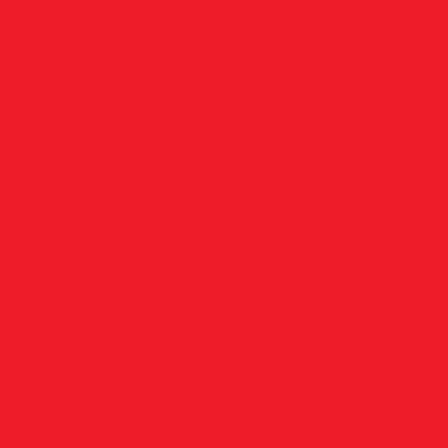
o Pistão - 38mm x 1,50 x 1,70 Stihl FS 220
Pistão - 40mm x 1,50 x 1,85 Importadas 43CC
Anel de Proteção
l de Proteção Stihl FS 120/160/220/250
Arruelas
ela da Coroa Stihl 046/064/066/460/660
ela de Pressão Stihl FS 160/220/280/290
tihl FS 160/220/280/290
Arruela de Redução 1 Univer
hão de Aço Husqvarna
Arruela Plástica Husqvarna
de Corrente
Batentes das Garras
Bombas de Óleo
Bombas Injetoras