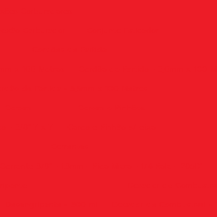
xões Carburadores
exão Carburador
Conjunto Esticador
Cordões de Partida
5mm x 100 Metros
Cordão de Partida - 3,0mm x 100 M
rdão de Partida - 3,5mm x 100 Metros
Coroas
Coroas e Pinhões
a - 3/8" 7 x 7
Coroa e Pinhão s/ eixo
Correntes
Corrente 3/8" - 1.3mm - Pico Micro - 1/4 Rolo - 205D"
ripante
Dosador de Combustív
Desengripante - 300 ml
Dosador de Combustível - 1