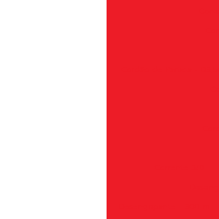
Cone
Con
Cordão de Partida - 03,
Co
Coro
Corrente 3/8
Deseng
Desengripante - 300 m