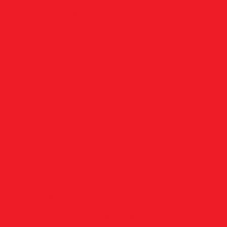
Carretel Manual M8 x 1,25 - Macho
Chapas Laterais dos Sabres
Chaves
 13x19 - Torx
Chave Combinada - 13x19x77 - Fenda
Cilindros
 Completo - 34mm
Ciliindro Kit Completo - 40mm
Completo - 036mm
Cilindro Kit Completo - 040mm
 Completo - 32mm
Cilindro Kit Completo - 44mm
Cilindro Kit Completo - 45mm
bertura da Roçadeira
oçadeira Stihl FS 160/220/280/290
Coletor de Ar