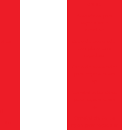
em sp
Acessórios para
roçadeiras a
gasolina
etros
Cabo do acelerador
completo para
roçadeira
Cabo do acelerador
para roçadeira em
sp
Carretel automático
para roçadeira em
sp
el
Carretel de fio de
 Litro
nylon para roçadeira