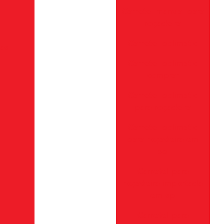
Carretel manual para
roçadeira
Carretel polimatic
ias
Carretel polimatic
comprar
Carretel polimatic
para roçadeira
Carretel polimatic
para roçadeira em
sp
Carretel para
roçadeira importada
em sp
Carretel para