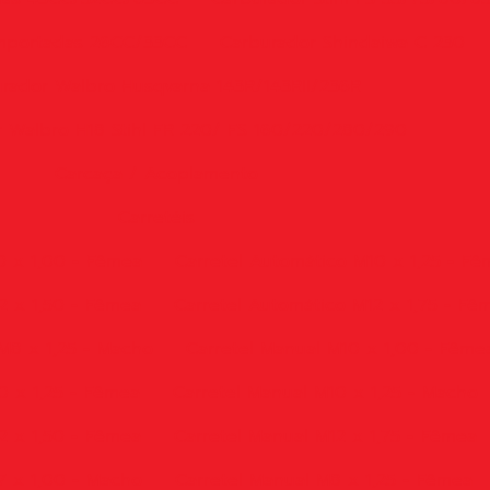
Importadas 26CC/33CC
Carburador Shindaiwa C 230
rador Walbro Husqvarna 143R/143RII/236R
 Walbro H18 Stihl FR 220/ FS 160/220/280/290
Carcaça / Acoplamento
Carretéis
0 x 1,00 - Fêmea
Carretel Automático M10 x 1,25 - F
2 x 1,50 - Fêmea
Carretel Automático M12 x 1,75 - Fê
M8 x 1,25 - Macho
Carretel Manual M10 x 1,00 - Fême
0 x 1,25 - Fêmea
Carretel Manual M10 x 1,25 - Macho
2 x 1,50 - Fêmea
Carretel Manual M12 x 1,75 - Fêmea
7 x 1,00 - Macho
Carretel Manual M8 x 1,25 - Fêmea