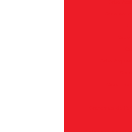
Cabo Acel
Cabo Aceler
Ca
Cabo 
Ca
Cabo Arquea
Cabos
Cabo Flexí
Cachorrete da Pa
Carburador Import