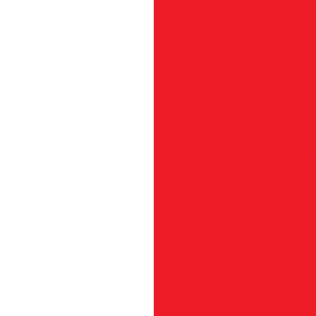
Anel d
Anel do 
Ane
Arru
Arru
Arruela de Proteção S
Arruela do Pin
Base do Rompedor 