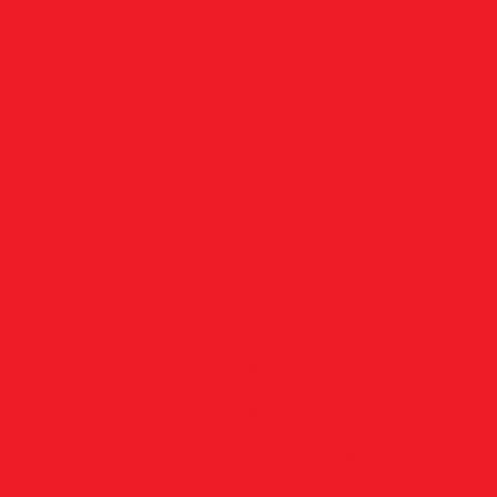
Eixos Cardan
ardan - 6,5mm x 1,535m x Pontas Quadradas
,49m x 10 Estrias
Eixo Cardan - 8mm x 1,53m x 7 Estr
ixo Cardan - 8mm x 1,53m x 9 Estrias
ardan - 8mm x 1,547m x Quadrado/9 Estrias
Cardan - 8mm x 1,61m x Pontas Quadradas
Eixos p/ Caixas de Engrenagem
Eixos p/ Carretéis
Carretel Polimatic PM 020 - M10 x 1,00 Fêmea
Carretel Polimatic PM 021 - M12 x 1,50 Fêmea
Carretel Polimatic PM 025 - M10 x 1,25 Fêmea