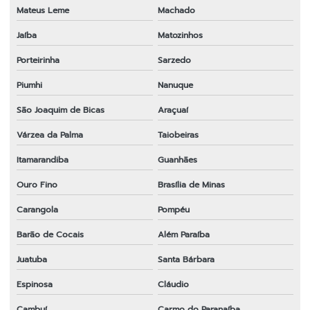
Mateus Leme
Machado
Jaíba
Matozinhos
Porteirinha
Sarzedo
Piumhi
Nanuque
São Joaquim de Bicas
Araçuaí
Várzea da Palma
Taiobeiras
Itamarandiba
Guanhães
Ouro Fino
Brasília de Minas
Carangola
Pompéu
Barão de Cocais
Além Paraíba
Juatuba
Santa Bárbara
Espinosa
Cláudio
Cambuí
Carmo do Paranaíba