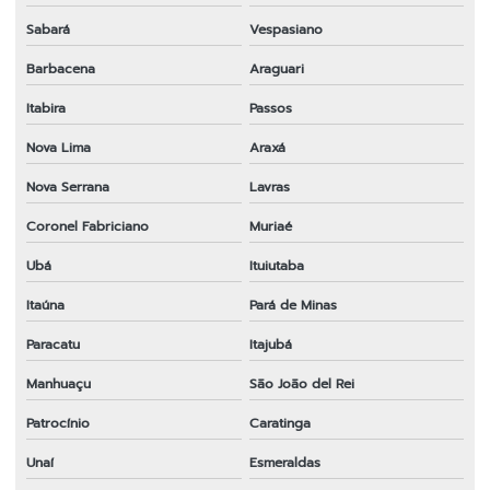
Sabará
Vespasiano
Barbacena
Araguari
Itabira
Passos
Nova Lima
Araxá
Nova Serrana
Lavras
Coronel Fabriciano
Muriaé
Ubá
Ituiutaba
Itaúna
Pará de Minas
Paracatu
Itajubá
Manhuaçu
São João del Rei
Patrocínio
Caratinga
Unaí
Esmeraldas