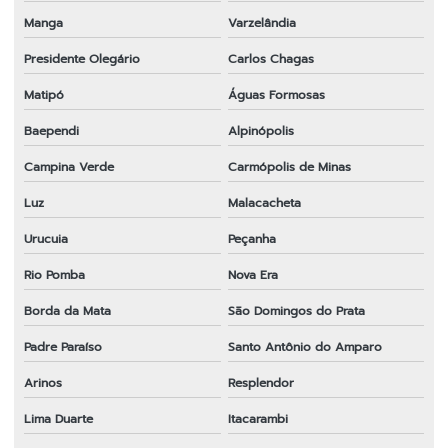
Manga
Varzelândia
Presidente Olegário
Carlos Chagas
Matipó
Águas Formosas
Baependi
Alpinópolis
Campina Verde
Carmópolis de Minas
Luz
Malacacheta
Urucuia
Peçanha
Rio Pomba
Nova Era
Borda da Mata
São Domingos do Prata
Padre Paraíso
Santo Antônio do Amparo
Arinos
Resplendor
Lima Duarte
Itacarambi