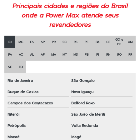
Principais cidades e regiões do Brasil
Lâmina de corte para roçadeira
onde a Power Max atende seus
Lâmina de corte para roçadeira toyama
revendedores
Lâmina faca para roçadeira
GO e
RJ
MG
ES
SP
PR
SC
RS
PE
BA
CE
AM
Lâmina laranja para roçadeira
DF
PA
AC
AL
AP
MA
MT
MS
PB
PI
RN
RO
RR
Lâmina para roçadeira
SE
TO
Lâmina para roçadeira 2 pontas
Lâmina para roçadeira 3 pontas
Rio de Janeiro
São Gonçalo
Duque de Caxias
Nova Iguaçu
Lâmina para roçadeira duas pontas
Campos dos Goytacazes
Belford Roxo
Lâmina para roçadeira furo 1
Niterói
São João de Meriti
Lâmina para roçadeira furo 20mm
Petrópolis
Volta Redonda
Lâmina para roçadeira honda
Macaé
Magé