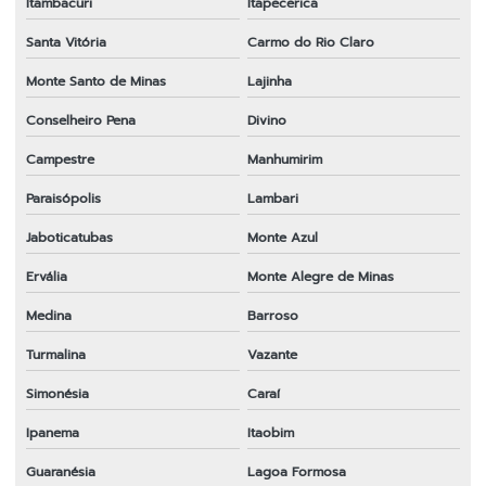
Itambacuri
Itapecerica
Santa Vitória
Carmo do Rio Claro
Monte Santo de Minas
Lajinha
Conselheiro Pena
Divino
Campestre
Manhumirim
Paraisópolis
Lambari
Jaboticatubas
Monte Azul
Ervália
Monte Alegre de Minas
Medina
Barroso
Turmalina
Vazante
Simonésia
Caraí
Ipanema
Itaobim
Guaranésia
Lagoa Formosa