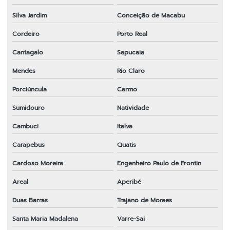
Peças para roçadeira a gasolina
Silva Jardim
Conceição de Macabu
Peças para roçadeira importada em sp
Cordeiro
Porto Real
Peças para roçadeira rio de janeiro
Cantagalo
Sapucaia
Peças para roçadeira rj
Mendes
Rio Claro
Peças para roçadeira em sp
Porciúncula
Carmo
Peças para roçadeira em sp
Sumidouro
Natividade
Ponteira completa para roçadeira
Cambuci
Italva
Preço de faca para roçadeira
Carapebus
Quatis
Roçadeira 43cc
Cardoso Moreira
Engenheiro Paulo de Frontin
Areal
Aperibé
Roçadeira em sp
Duas Barras
Trajano de Moraes
Sabre para motosserra em sp
Santa Maria Madalena
Varre-Sai
Tambor de embreagem para roçadeira em sp