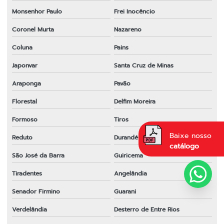
Monsenhor Paulo
Frei Inocêncio
Coronel Murta
Nazareno
Coluna
Pains
Japonvar
Santa Cruz de Minas
Araponga
Pavão
Florestal
Delfim Moreira
Formoso
Tiros
Baixe nosso
Reduto
Durandé
catálogo
São José da Barra
Guiricema
Tiradentes
Angelândia
Senador Firmino
Guarani
Verdelândia
Desterro de Entre Rios