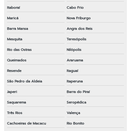
Lâmina para roçadeira husqvarna
Itaboraí
Cabo Frio
Lâmina para roçadeira importada
Maricá
Nova Friburgo
Lâmina para roçadeira lira
Barra Mansa
Angra dos Reis
Lâmina para roçadeira nakashi
Mesquita
Teresópolis
Lâmina de roçadeira preço
Rio das Ostras
Nilópolis
Lâmina para roçadeira em sp
Queimados
Araruama
Lâmina para roçadeira stihl
Resende
Itaguaí
Lâmina para roçadeira tekna
São Pedro da Aldeia
Itaperuna
Japeri
Barra do Piraí
Lâmina para roçadeira terra
Saquarema
Seropédica
Lâmina para roçadeira toyama
Três Rios
Valença
Lâmina para roçadeira vulcan
Cachoeiras de Macacu
Rio Bonito
Lâminas para roçadeiras a gasolina