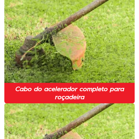
Cilindro completo para roçadeira em sp
Cilindro para motosserras 52cc
Cilindro para roçadeira 43cc
Cinto duplo para roçadeira
Cinto para roçadeira em sp
Comprar lâmina para roçadeira
Corrente para motosserra 3 8 em sp
Distribuidor de peças para roçadeiras
Cabo do acelerador completo para
roçadeira
Embreagem completa para motosserra
Embreagem completa para roçadeira em sp
Fábrica de lâmina para roçadeira
Fabricante de fio de nylon para roçadeira em sp