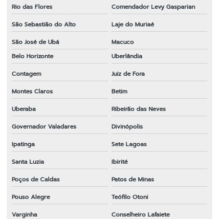
Rio das Flores
Comendador Levy Gasparian
Transmissão completa para roçadeira
São Sebastião do Alto
Laje do Muriaé
Transmissão para roçadeira 28x9
São José de Ubá
Macuco
Transmissão para roçadeira importada
Belo Horizonte
Uberlândia
Venda de peças para roçadeiras
Contagem
Juiz de Fora
Montes Claros
Betim
Uberaba
Ribeirão das Neves
Governador Valadares
Divinópolis
Ipatinga
Sete Lagoas
Santa Luzia
Ibirité
Poços de Caldas
Patos de Minas
Pouso Alegre
Teófilo Otoni
Varginha
Conselheiro Lafaiete