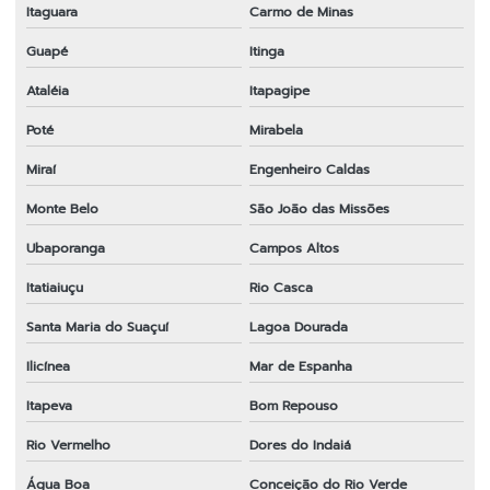
Itaguara
Carmo de Minas
Guapé
Itinga
Ataléia
Itapagipe
Poté
Mirabela
Miraí
Engenheiro Caldas
Monte Belo
São João das Missões
Ubaporanga
Campos Altos
Itatiaiuçu
Rio Casca
Santa Maria do Suaçuí
Lagoa Dourada
Ilicínea
Mar de Espanha
Itapeva
Bom Repouso
Rio Vermelho
Dores do Indaiá
Água Boa
Conceição do Rio Verde