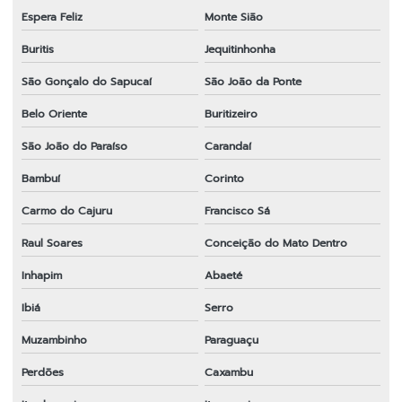
Espera Feliz
Monte Sião
Buritis
Jequitinhonha
São Gonçalo do Sapucaí
São João da Ponte
Belo Oriente
Buritizeiro
São João do Paraíso
Carandaí
Bambuí
Corinto
Carmo do Cajuru
Francisco Sá
Raul Soares
Conceição do Mato Dentro
Inhapim
Abaeté
Ibiá
Serro
Muzambinho
Paraguaçu
Perdões
Caxambu