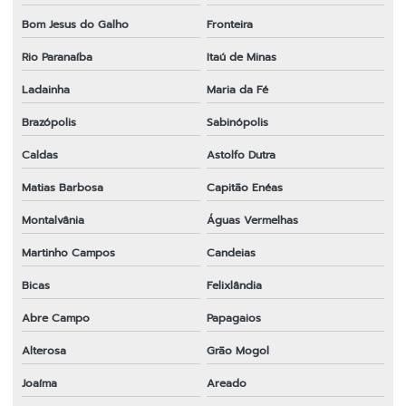
Bom Jesus do Galho
Fronteira
Rio Paranaíba
Itaú de Minas
Ladainha
Maria da Fé
Brazópolis
Sabinópolis
Caldas
Astolfo Dutra
Matias Barbosa
Capitão Enéas
Montalvânia
Águas Vermelhas
Martinho Campos
Candeias
Bicas
Felixlândia
Abre Campo
Papagaios
Alterosa
Grão Mogol
Joaíma
Areado