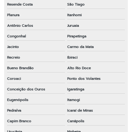
Resende Costa
São Tiago
Planura
Itanhomi
Antônio Carlos
Juruaia
Congonhal
Pirapetinga
Jacinto
Carmo da Mata
Recreio
Ibiraci
Bueno Brandão
Alto Rio Doce
Coroaci
Ponto dos Volantes
Conceição dos Ouros
Igaratinga
Eugenópolis
Itamogi
Pedralva
Icaraí de Minas
Capim Branco
Canápolis
Urucânia
Ninheira