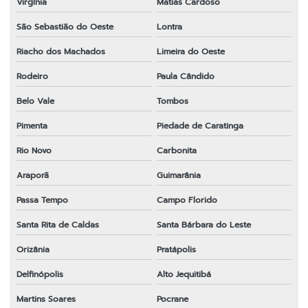
Virgínia
Matias Cardoso
São Sebastião do Oeste
Lontra
Riacho dos Machados
Limeira do Oeste
Rodeiro
Paula Cândido
Belo Vale
Tombos
Pimenta
Piedade de Caratinga
Rio Novo
Carbonita
Araporã
Guimarânia
Passa Tempo
Campo Florido
Santa Rita de Caldas
Santa Bárbara do Leste
Orizânia
Pratápolis
Delfinópolis
Alto Jequitibá
Martins Soares
Pocrane