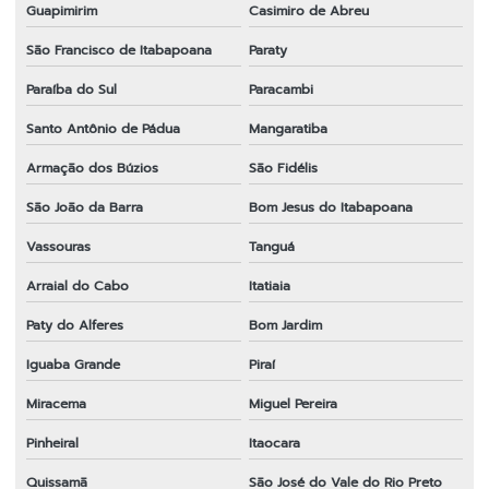
Guapimirim
Casimiro de Abreu
Melhor fio de nylon para roçadeira
São Francisco de Itabapoana
Paraty
Melhor lâmina para roçadeira
Paraíba do Sul
Paracambi
Melhor lâmina para roçadeira
Santo Antônio de Pádua
Mangaratiba
Melhor marca de lâmina para roçadeira
Armação dos Búzios
São Fidélis
Onde comprar fio de nylon para roçadeira
São João da Barra
Bom Jesus do Itabapoana
Onde comprar peças para roçadeira
Vassouras
Tanguá
Peças e acessórios para roçadeiras
Arraial do Cabo
Itatiaia
Peças para motosserra 52cc
Paty do Alferes
Bom Jardim
Iguaba Grande
Piraí
Peças para roçadeira
Miracema
Miguel Pereira
Peças para roçadeira em bh
Pinheiral
Itaocara
Peças para roçadeira em espírito santo
Quissamã
São José do Vale do Rio Preto