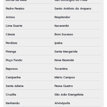
Borda da Mata
São Domingos do Prata
Padre Paraíso
Santo Antônio do Amparo
Arinos
Resplendor
Lima Duarte
Itacarambi
Cássia
Bom Sucesso
Perdizes
Ipaba
Piranga
Santa Margarida
Poço Fundo
Nova Resende
Raposos
Tocantins
Campanha
Mário Campos
Santa Juliana
Passa Quatro
Cruzília
São João Evangelista
Itanhandu
Alvinópolis