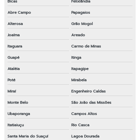
Bicas
Felixlândia
Abre Campo
Papagaios
Alterosa
Grão Mogol
Joaíma
Areado
Itaguara
Carmo de Minas
Guapé
Itinga
Ataléia
Itapagipe
Poté
Mirabela
Miraí
Engenheiro Caldas
Monte Belo
São João das Missões
Ubaporanga
Campos Altos
Itatiaiuçu
Rio Casca
Santa Maria do Suaçuí
Lagoa Dourada