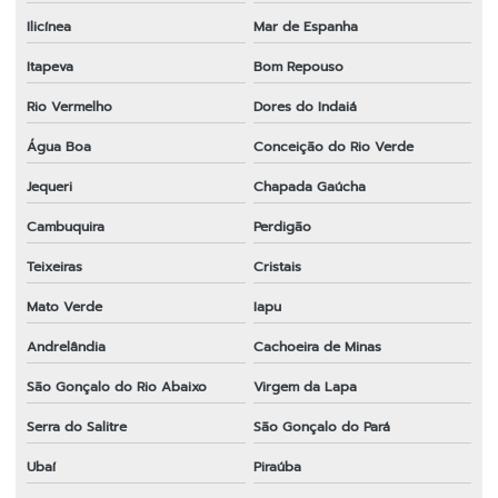
Ilicínea
Mar de Espanha
Itapeva
Bom Repouso
Rio Vermelho
Dores do Indaiá
Água Boa
Conceição do Rio Verde
Jequeri
Chapada Gaúcha
Cambuquira
Perdigão
Teixeiras
Cristais
Mato Verde
Iapu
Andrelândia
Cachoeira de Minas
São Gonçalo do Rio Abaixo
Virgem da Lapa
Serra do Salitre
São Gonçalo do Pará
Ubaí
Piraúba