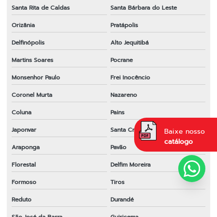
Santa Rita de Caldas
Santa Bárbara do Leste
Orizânia
Pratápolis
Delfinópolis
Alto Jequitibá
Martins Soares
Pocrane
Monsenhor Paulo
Frei Inocêncio
Coronel Murta
Nazareno
Coluna
Pains
Japonvar
Santa Cruz de Minas
Baixe nosso
catálogo
Araponga
Pavão
Florestal
Delfim Moreira
Formoso
Tiros
Reduto
Durandé