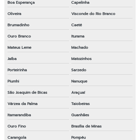
Boa Esperança
Capelinha
Oliveira
Visconde do Rio Branco
Brumadinho
Caeté
Ouro Branco
Iturama
Mateus Leme
Machado
Jaíba
Matozinhos
Porteirinha
Sarzedo
Piumhi
Nanuque
São Joaquim de Bicas
Araçuaí
Várzea da Palma
Taiobeiras
Itamarandiba
Guanhães
Ouro Fino
Brasília de Minas
Carangola
Pompéu