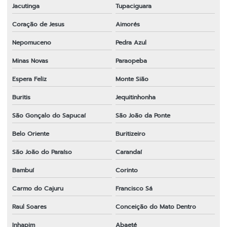
Jacutinga
Tupaciguara
Coração de Jesus
Aimorés
Nepomuceno
Pedra Azul
Minas Novas
Paraopeba
Espera Feliz
Monte Sião
Buritis
Jequitinhonha
São Gonçalo do Sapucaí
São João da Ponte
Belo Oriente
Buritizeiro
São João do Paraíso
Carandaí
Bambuí
Corinto
Carmo do Cajuru
Francisco Sá
Raul Soares
Conceição do Mato Dentro
Inhapim
Abaeté