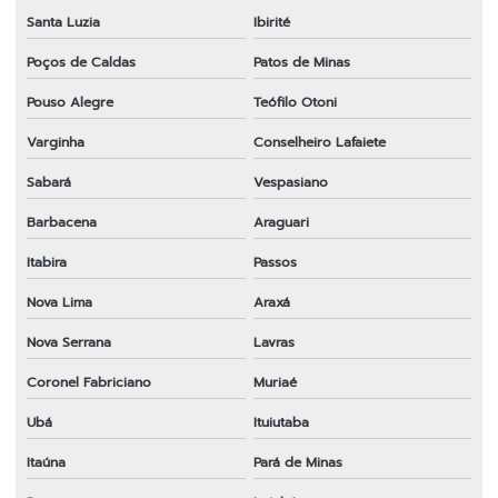
Santa Luzia
Ibirité
Poços de Caldas
Patos de Minas
Pouso Alegre
Teófilo Otoni
Varginha
Conselheiro Lafaiete
Sabará
Vespasiano
Barbacena
Araguari
Itabira
Passos
Nova Lima
Araxá
Nova Serrana
Lavras
Coronel Fabriciano
Muriaé
Ubá
Ituiutaba
Itaúna
Pará de Minas