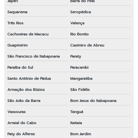
Japeri
Barra do Piraí
Lâmina para roçadeira tekna
Saquarema
Seropédica
Lâmina para roçadeira terra
Três Rios
Valença
Lâmina para roçadeira toyama
Cachoeiras de Macacu
Rio Bonito
Lâmina para roçadeira vulcan
Guapimirim
Casimiro de Abreu
Lâminas para roçadeiras a gasolina
São Francisco de Itabapoana
Paraty
Melhor fio de nylon para roçadeira
Paraíba do Sul
Paracambi
Melhor lâmina para roçadeira
Santo Antônio de Pádua
Mangaratiba
Melhor lâmina para roçadeira
Armação dos Búzios
São Fidélis
Melhor marca de lâmina para roçadeira
São João da Barra
Bom Jesus do Itabapoana
Vassouras
Tanguá
Onde comprar fio de nylon para roçadeira
Arraial do Cabo
Itatiaia
Onde comprar peças para roçadeira
Paty do Alferes
Bom Jardim
Peças e acessórios para roçadeiras