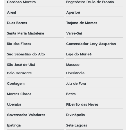
Cardoso Moreira
Engenheiro Paulo de Frontin
Preço de faca para roçadeira
Areal
Aperibé
Roçadeira 43cc
Duas Barras
Trajano de Moraes
Roçadeira em sp
Santa Maria Madalena
Varre-Sai
Sabre para motosserra em sp
Rio das Flores
Comendador Levy Gasparian
Tambor de embreagem para roçadeira em sp
São Sebastião do Alto
Laje do Muriaé
Transmissão completa para roçadeira
São José de Ubá
Macuco
Transmissão para roçadeira 28x9
Belo Horizonte
Uberlândia
Transmissão para roçadeira importada
Contagem
Juiz de Fora
Montes Claros
Betim
Venda de peças para roçadeiras
Uberaba
Ribeirão das Neves
Governador Valadares
Divinópolis
Ipatinga
Sete Lagoas