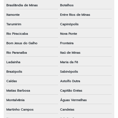
Brasilândia de Minas
Botelhos
Itamonte
Entre Rios de Minas
Tarumirim
Capinópolis
Rio Piracicaba
Nova Ponte
Bom Jesus do Galho
Fronteira
Rio Paranaíba
Itaú de Minas
Ladainha
Maria da Fé
Brazópolis
Sabinópolis
Caldas
Astolfo Dutra
Matias Barbosa
Capitão Enéas
Montalvânia
Águas Vermelhas
Martinho Campos
Candeias