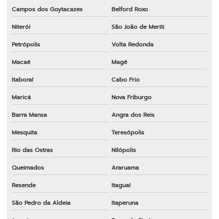
Campos dos Goytacazes
Belford Roxo
Lâmina para roçadeira duas pontas
Niterói
São João de Meriti
Lâmina para roçadeira furo 1
Petrópolis
Volta Redonda
Lâmina para roçadeira furo 20mm
Macaé
Magé
Lâmina para roçadeira honda
Itaboraí
Cabo Frio
Lâmina para roçadeira husqvarna
Maricá
Nova Friburgo
Lâmina para roçadeira importada
Barra Mansa
Angra dos Reis
Lâmina para roçadeira lira
Mesquita
Teresópolis
Lâmina para roçadeira nakashi
Rio das Ostras
Nilópolis
Queimados
Araruama
Lâmina de roçadeira preço
Resende
Itaguaí
Lâmina para roçadeira em sp
São Pedro da Aldeia
Itaperuna
Lâmina para roçadeira stihl