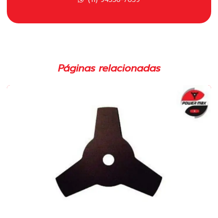
Carretel polimatic para roçadeira em sp
Carretel para roçadeira importada em sp
Carretel para roçadeira em sp
Páginas relacionadas
Cilindro completo para motosserras
Cilindro completo para roçadeira em sp
Cilindro para motosserras 52cc
Cilindro para roçadeira 43cc
Cinto duplo para roçadeira
Cinto para roçadeira em sp
Comprar lâmina para roçadeira
Corrente para motosserra 3 8 em sp