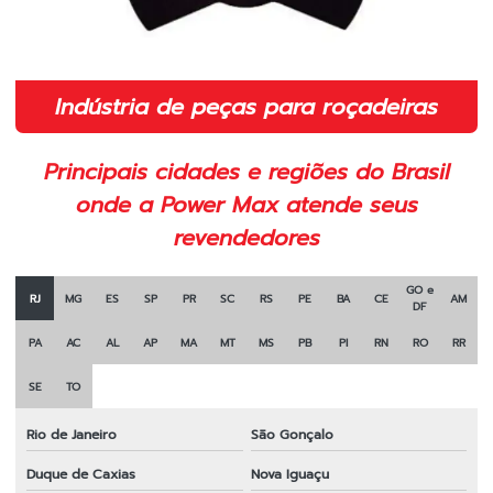
Implementos para roçadeiras
Indústria de peças para roçadeiras
Lâmina 2 pontas para roçadeira 350mm
Indústria de peças para roçadeiras
Lâmina 2 pontas para roçadeira em sp
Principais cidades e regiões do Brasil
Lâmina para cortar grama
onde a Power Max atende seus
Lâmina de corte para roçadeira
revendedores
Lâmina de corte para roçadeira toyama
GO e
RJ
MG
ES
SP
PR
SC
RS
PE
BA
CE
AM
DF
Lâmina faca para roçadeira
PA
AC
AL
AP
MA
MT
MS
PB
PI
RN
RO
RR
Lâmina laranja para roçadeira
SE
TO
Lâmina para roçadeira
Rio de Janeiro
São Gonçalo
Lâmina para roçadeira 2 pontas
Duque de Caxias
Nova Iguaçu
Lâmina para roçadeira 3 pontas