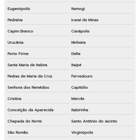
Eugenópolis
Itamogi
Pedralva
Icaraí de Minas
Capim Branco
Canápolis
Urucânia
Ninheira
Porto Firme
Delta
Santa Maria de Itabira
Itaipé
Pedras de Maria da Cruz
Fervedouro
Senhora dos Remédios
Capitólio
Cristina
Mercês
Conceição da Aparecida
Itabirinha
Chapada do Norte
Santo Antônio do Jacinto
São Romão
Virginópolis