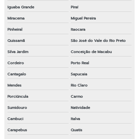
Iguaba Grande
Piraí
Peças para motosserra 52cc
Miracema
Miguel Pereira
Peças para roçadeira
Pinheiral
Itaocara
Peças para roçadeira em bh
Quissamã
São José do Vale do Rio Preto
Peças para roçadeira em espírito santo
Silva Jardim
Conceição de Macabu
Peças para roçadeira a gasolina
Cordeiro
Porto Real
Peças para roçadeira importada em sp
Cantagalo
Sapucaia
Peças para roçadeira rio de janeiro
Mendes
Rio Claro
Peças para roçadeira rj
Porciúncula
Carmo
Peças para roçadeira em sp
Sumidouro
Natividade
Cambuci
Italva
Peças para roçadeira em sp
Carapebus
Quatis
Ponteira completa para roçadeira