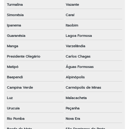
Turmalina
Vazante
Simonésia
Caraí
Ipanema
Itaobim
Guaranésia
Lagoa Formosa
Manga
Varzelândia
Presidente Olegário
Carlos Chagas
Matipó
Águas Formosas
Baependi
Alpinópolis
Campina Verde
Carmópolis de Minas
Luz
Malacacheta
Urucuia
Peçanha
Rio Pomba
Nova Era