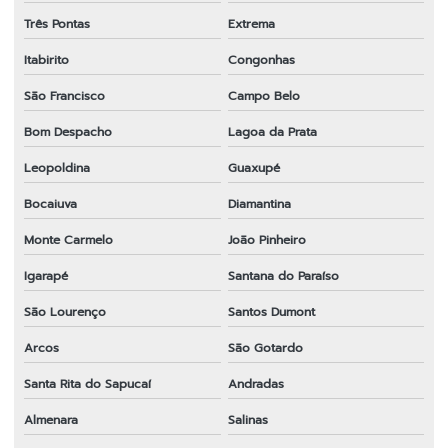
Três Pontas
Extrema
Itabirito
Congonhas
São Francisco
Campo Belo
Bom Despacho
Lagoa da Prata
Leopoldina
Guaxupé
Bocaiuva
Diamantina
Monte Carmelo
João Pinheiro
Igarapé
Santana do Paraíso
São Lourenço
Santos Dumont
Arcos
São Gotardo
Santa Rita do Sapucaí
Andradas
Almenara
Salinas