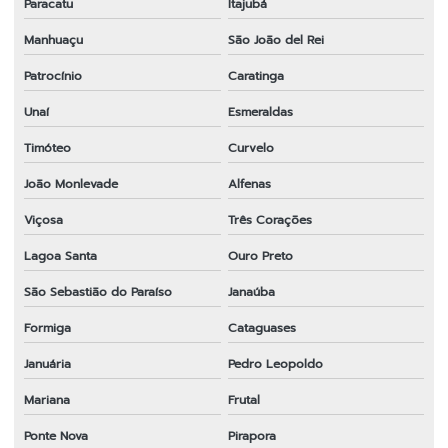
Paracatu
Itajubá
Manhuaçu
São João del Rei
Patrocínio
Caratinga
Unaí
Esmeraldas
Timóteo
Curvelo
João Monlevade
Alfenas
Viçosa
Três Corações
Lagoa Santa
Ouro Preto
São Sebastião do Paraíso
Janaúba
Formiga
Cataguases
Januária
Pedro Leopoldo
Mariana
Frutal
Ponte Nova
Pirapora