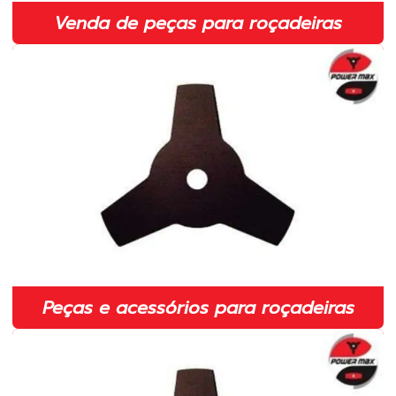
Distribuidor de peças para roçadeiras
Venda de peças para roçadeiras
Embreagem completa para motosserra
Embreagem completa para roçadeira em sp
Fábrica de lâmina para roçadeira
Fabricante de fio de nylon para roçadeira em sp
Fabricante de lâmina para roçadeira em sp
Fabricante de lâminas para roçadeiras
Fabricante de peças para roçadeiras
Faca 2 pontas para roçadeira
Peças e acessórios para roçadeiras
Faca duas pontas para roçadeira
Faca duas pontas para roçadeira em sp
Faca para roçadeira