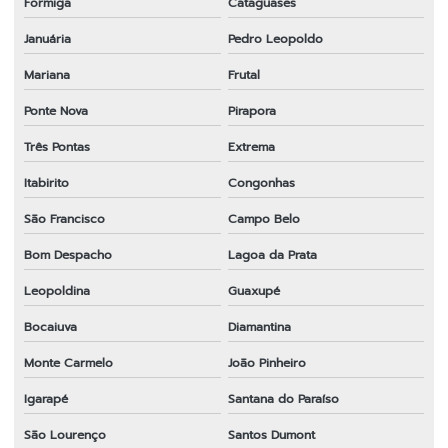
Formiga
Cataguases
Januária
Pedro Leopoldo
Mariana
Frutal
Ponte Nova
Pirapora
Três Pontas
Extrema
Itabirito
Congonhas
São Francisco
Campo Belo
Bom Despacho
Lagoa da Prata
Leopoldina
Guaxupé
Bocaiuva
Diamantina
Monte Carmelo
João Pinheiro
Igarapé
Santana do Paraíso
São Lourenço
Santos Dumont