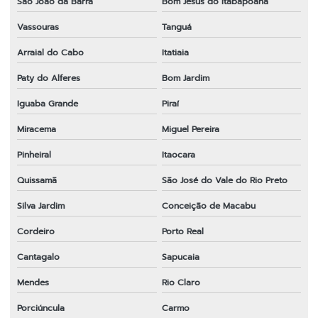
São João da Barra
Bom Jesus do Itabapoana
Onde comprar fio de nylon para roçadeira
Vassouras
Tanguá
Onde comprar peças para roçadeira
Arraial do Cabo
Itatiaia
Peças e acessórios para roçadeiras
Paty do Alferes
Bom Jardim
Peças para motosserra 52cc
Iguaba Grande
Piraí
Peças para roçadeira
Miracema
Miguel Pereira
Peças para roçadeira em bh
Pinheiral
Itaocara
Peças para roçadeira em espírito santo
Quissamã
São José do Vale do Rio Preto
Peças para roçadeira a gasolina
Silva Jardim
Conceição de Macabu
Peças para roçadeira importada em sp
Cordeiro
Porto Real
Peças para roçadeira rio de janeiro
Cantagalo
Sapucaia
Mendes
Rio Claro
Peças para roçadeira rj
Porciúncula
Carmo
Peças para roçadeira em sp