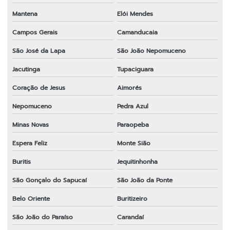
Mantena
Elói Mendes
Campos Gerais
Camanducaia
São José da Lapa
São João Nepomuceno
Jacutinga
Tupaciguara
Coração de Jesus
Aimorés
Nepomuceno
Pedra Azul
Minas Novas
Paraopeba
Espera Feliz
Monte Sião
Buritis
Jequitinhonha
São Gonçalo do Sapucaí
São João da Ponte
Belo Oriente
Buritizeiro
São João do Paraíso
Carandaí