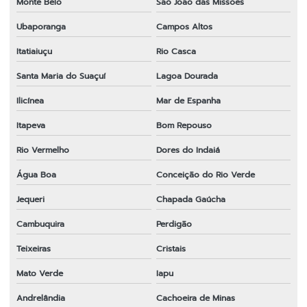
Monte Belo
São João das Missões
Ubaporanga
Campos Altos
Itatiaiuçu
Rio Casca
Santa Maria do Suaçuí
Lagoa Dourada
Ilicínea
Mar de Espanha
Itapeva
Bom Repouso
Rio Vermelho
Dores do Indaiá
Água Boa
Conceição do Rio Verde
Jequeri
Chapada Gaúcha
Cambuquira
Perdigão
Teixeiras
Cristais
Mato Verde
Iapu
Andrelândia
Cachoeira de Minas