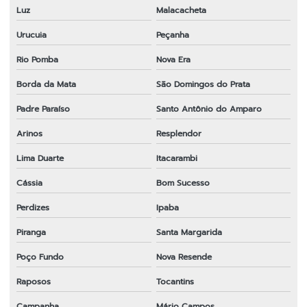
Luz
Malacacheta
Urucuia
Peçanha
Rio Pomba
Nova Era
Borda da Mata
São Domingos do Prata
Padre Paraíso
Santo Antônio do Amparo
Arinos
Resplendor
Lima Duarte
Itacarambi
Cássia
Bom Sucesso
Perdizes
Ipaba
Piranga
Santa Margarida
Poço Fundo
Nova Resende
Raposos
Tocantins
Campanha
Mário Campos