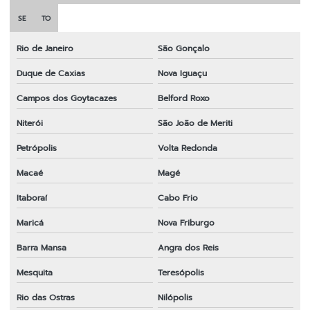
Lâmina para roçadeira
SE
TO
Lâmina para roçadeira 2 pontas
Rio de Janeiro
São Gonçalo
Lâmina para roçadeira 3 pontas
Duque de Caxias
Nova Iguaçu
Lâmina para roçadeira duas pontas
Campos dos Goytacazes
Belford Roxo
Lâmina para roçadeira furo 1
Niterói
São João de Meriti
Lâmina para roçadeira furo 20mm
Petrópolis
Volta Redonda
Lâmina para roçadeira honda
Macaé
Magé
Lâmina para roçadeira husqvarna
Itaboraí
Cabo Frio
Lâmina para roçadeira importada
Maricá
Nova Friburgo
Barra Mansa
Angra dos Reis
Lâmina para roçadeira lira
Mesquita
Teresópolis
Lâmina para roçadeira nakashi
Rio das Ostras
Nilópolis
Lâmina de roçadeira preço