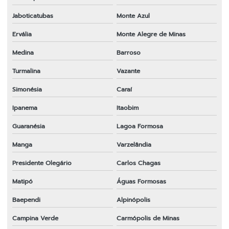
Jaboticatubas
Monte Azul
Ervália
Monte Alegre de Minas
Medina
Barroso
Turmalina
Vazante
Simonésia
Caraí
Ipanema
Itaobim
Guaranésia
Lagoa Formosa
Manga
Varzelândia
Presidente Olegário
Carlos Chagas
Matipó
Águas Formosas
Baependi
Alpinópolis
Campina Verde
Carmópolis de Minas