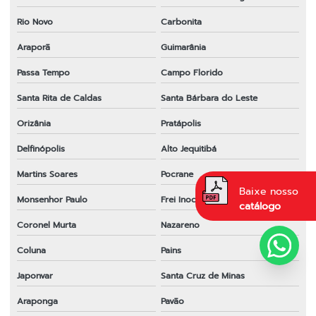
Rio Novo
Carbonita
Araporã
Guimarânia
Passa Tempo
Campo Florido
Santa Rita de Caldas
Santa Bárbara do Leste
Orizânia
Pratápolis
Delfinópolis
Alto Jequitibá
Martins Soares
Pocrane
Baixe nosso
Monsenhor Paulo
Frei Inocêncio
catálogo
Coronel Murta
Nazareno
Coluna
Pains
Japonvar
Santa Cruz de Minas
Araponga
Pavão