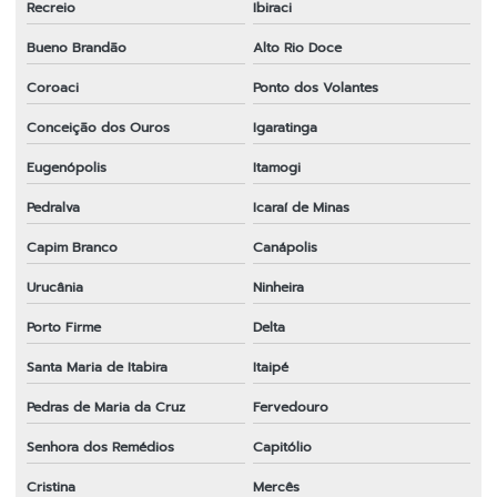
Recreio
Ibiraci
Bueno Brandão
Alto Rio Doce
Coroaci
Ponto dos Volantes
Conceição dos Ouros
Igaratinga
Eugenópolis
Itamogi
Pedralva
Icaraí de Minas
Capim Branco
Canápolis
Urucânia
Ninheira
Porto Firme
Delta
Santa Maria de Itabira
Itaipé
Pedras de Maria da Cruz
Fervedouro
Senhora dos Remédios
Capitólio
Cristina
Mercês