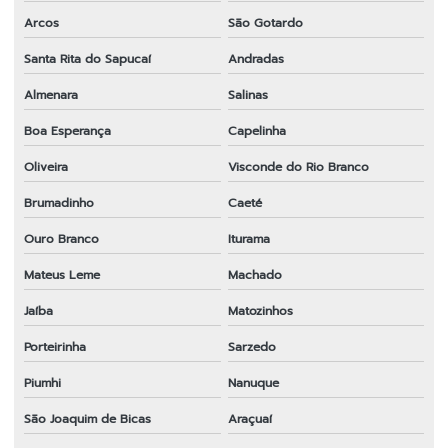
Arcos
São Gotardo
Santa Rita do Sapucaí
Andradas
Almenara
Salinas
Boa Esperança
Capelinha
Oliveira
Visconde do Rio Branco
Brumadinho
Caeté
Ouro Branco
Iturama
Mateus Leme
Machado
Jaíba
Matozinhos
Porteirinha
Sarzedo
Piumhi
Nanuque
São Joaquim de Bicas
Araçuaí