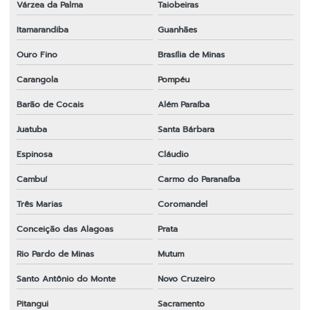
Várzea da Palma
Taiobeiras
Itamarandiba
Guanhães
Ouro Fino
Brasília de Minas
Carangola
Pompéu
Barão de Cocais
Além Paraíba
Juatuba
Santa Bárbara
Espinosa
Cláudio
Cambuí
Carmo do Paranaíba
Três Marias
Coromandel
Conceição das Alagoas
Prata
Rio Pardo de Minas
Mutum
Santo Antônio do Monte
Novo Cruzeiro
Pitangui
Sacramento