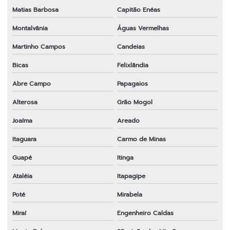
Matias Barbosa
Capitão Enéas
Montalvânia
Águas Vermelhas
Martinho Campos
Candeias
Bicas
Felixlândia
Abre Campo
Papagaios
Alterosa
Grão Mogol
Joaíma
Areado
Itaguara
Carmo de Minas
Guapé
Itinga
Ataléia
Itapagipe
Poté
Mirabela
Miraí
Engenheiro Caldas