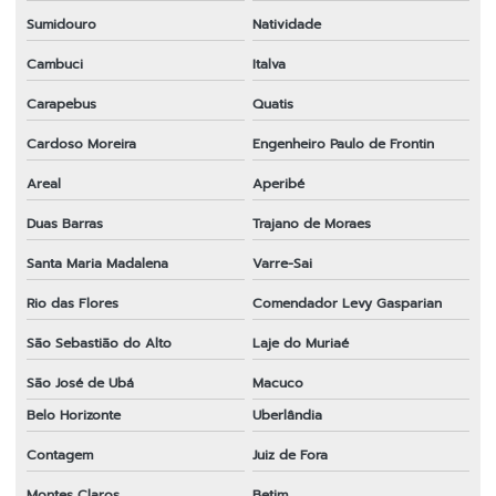
Sumidouro
Natividade
Peças para roçadeira em sp
Cambuci
Italva
Ponteira completa para roçadeira
Carapebus
Quatis
Preço de faca para roçadeira
Cardoso Moreira
Engenheiro Paulo de Frontin
Roçadeira 43cc
Areal
Aperibé
Roçadeira em sp
Duas Barras
Trajano de Moraes
Sabre para motosserra em sp
Santa Maria Madalena
Varre-Sai
Tambor de embreagem para roçadeira em sp
Rio das Flores
Comendador Levy Gasparian
Transmissão completa para roçadeira
São Sebastião do Alto
Laje do Muriaé
Transmissão para roçadeira 28x9
São José de Ubá
Macuco
Belo Horizonte
Uberlândia
Transmissão para roçadeira importada
Contagem
Juiz de Fora
Venda de peças para roçadeiras
Montes Claros
Betim