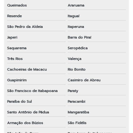
Queimados
Araruama
Lâmina para roçadeira em sp
Resende
Itaguaí
Lâmina para roçadeira stihl
São Pedro da Aldeia
Itaperuna
Lâmina para roçadeira tekna
Japeri
Barra do Piraí
Lâmina para roçadeira terra
Saquarema
Seropédica
Lâmina para roçadeira toyama
Três Rios
Valença
Lâmina para roçadeira vulcan
Cachoeiras de Macacu
Rio Bonito
Lâminas para roçadeiras a gasolina
Guapimirim
Casimiro de Abreu
Melhor fio de nylon para roçadeira
São Francisco de Itabapoana
Paraty
Melhor lâmina para roçadeira
Paraíba do Sul
Paracambi
Santo Antônio de Pádua
Mangaratiba
Melhor lâmina para roçadeira
Armação dos Búzios
São Fidélis
Melhor marca de lâmina para roçadeira