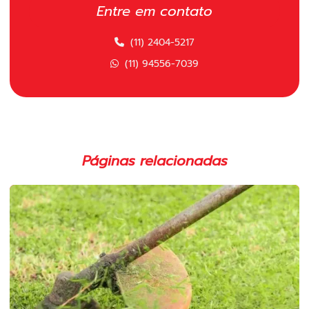
Carretel polimatic
Entre em contato
Carretel polimatic comprar
(11) 2404-5217
Carretel polimatic para roçadeira
(11) 94556-7039
Carretel polimatic para roçadeira em sp
Carretel para roçadeira importada em sp
Carretel para roçadeira em sp
Páginas relacionadas
Cilindro completo para motosserras
Cilindro completo para roçadeira em sp
Cilindro para motosserras 52cc
Cilindro para roçadeira 43cc
Cinto duplo para roçadeira
Cinto para roçadeira em sp