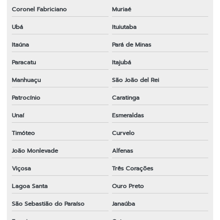
Coronel Fabriciano
Muriaé
Ubá
Ituiutaba
Itaúna
Pará de Minas
Paracatu
Itajubá
Manhuaçu
São João del Rei
Patrocínio
Caratinga
Unaí
Esmeraldas
Timóteo
Curvelo
João Monlevade
Alfenas
Viçosa
Três Corações
Lagoa Santa
Ouro Preto
São Sebastião do Paraíso
Janaúba