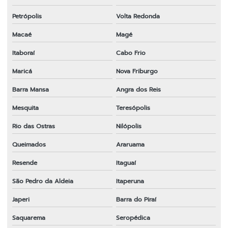
Lâmina para roçadeira furo 1
Petrópolis
Volta Redonda
Lâmina para roçadeira furo 20mm
Macaé
Magé
Lâmina para roçadeira honda
Itaboraí
Cabo Frio
Lâmina para roçadeira husqvarna
Maricá
Nova Friburgo
Lâmina para roçadeira importada
Barra Mansa
Angra dos Reis
Lâmina para roçadeira lira
Mesquita
Teresópolis
Lâmina para roçadeira nakashi
Rio das Ostras
Nilópolis
Queimados
Araruama
Lâmina de roçadeira preço
Resende
Itaguaí
Lâmina para roçadeira em sp
São Pedro da Aldeia
Itaperuna
Lâmina para roçadeira stihl
Japeri
Barra do Piraí
Lâmina para roçadeira tekna
Saquarema
Seropédica
Lâmina para roçadeira terra