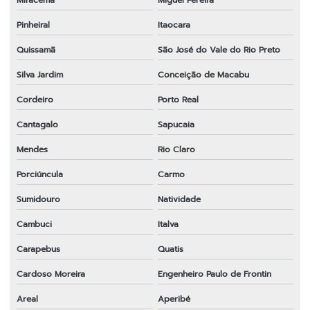
Miracema
Miguel Pereira
Peças para roçadeira
Pinheiral
Itaocara
Peças para roçadeira em bh
Quissamã
São José do Vale do Rio Preto
Peças para roçadeira em espírito santo
Silva Jardim
Conceição de Macabu
Peças para roçadeira a gasolina
Cordeiro
Porto Real
Peças para roçadeira importada em sp
Cantagalo
Sapucaia
Peças para roçadeira rio de janeiro
Mendes
Rio Claro
Peças para roçadeira rj
Porciúncula
Carmo
Peças para roçadeira em sp
Sumidouro
Natividade
Cambuci
Italva
Peças para roçadeira em sp
Carapebus
Quatis
Ponteira completa para roçadeira
Cardoso Moreira
Engenheiro Paulo de Frontin
Preço de faca para roçadeira
Areal
Aperibé
Roçadeira 43cc