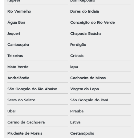
Itapeva
Bom Repouso
Rio Vermelho
Dores do Indaiá
Água Boa
Conceição do Rio Verde
Jequeri
Chapada Gaúcha
Cambuquira
Perdigão
Teixeiras
Cristais
Mato Verde
Iapu
Andrelândia
Cachoeira de Minas
São Gonçalo do Rio Abaixo
Virgem da Lapa
Serra do Salitre
São Gonçalo do Pará
Ubaí
Piraúba
Carmo da Cachoeira
Estiva
Prudente de Morais
Caetanópolis