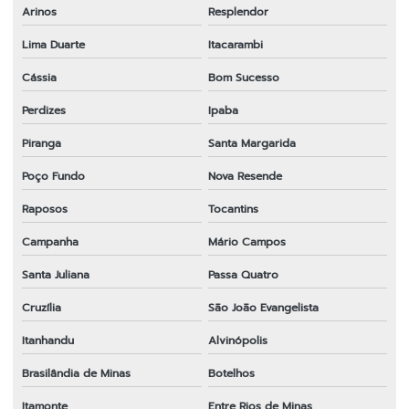
Arinos
Resplendor
Lima Duarte
Itacarambi
Cássia
Bom Sucesso
Perdizes
Ipaba
Piranga
Santa Margarida
Poço Fundo
Nova Resende
Raposos
Tocantins
Campanha
Mário Campos
Santa Juliana
Passa Quatro
Cruzília
São João Evangelista
Itanhandu
Alvinópolis
Brasilândia de Minas
Botelhos
Itamonte
Entre Rios de Minas