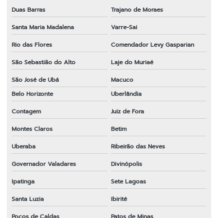
Duas Barras
Trajano de Moraes
Roçadeira em sp
Santa Maria Madalena
Varre-Sai
Sabre para motosserra em sp
Rio das Flores
Comendador Levy Gasparian
Tambor de embreagem para roçadeira em sp
São Sebastião do Alto
Laje do Muriaé
Transmissão completa para roçadeira
São José de Ubá
Macuco
Transmissão para roçadeira 28x9
Belo Horizonte
Uberlândia
Transmissão para roçadeira importada
Contagem
Juiz de Fora
Montes Claros
Betim
Venda de peças para roçadeiras
Uberaba
Ribeirão das Neves
Governador Valadares
Divinópolis
Ipatinga
Sete Lagoas
Santa Luzia
Ibirité
Poços de Caldas
Patos de Minas