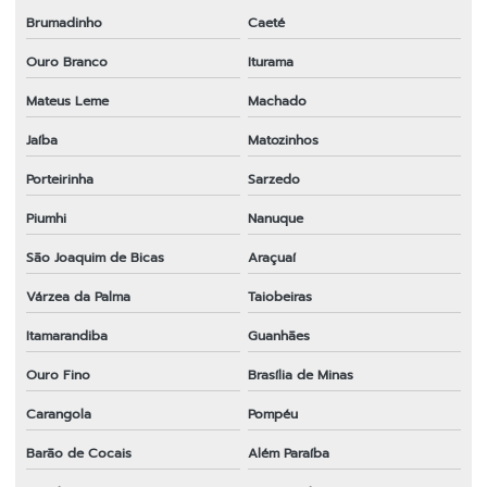
Brumadinho
Caeté
Ouro Branco
Iturama
Mateus Leme
Machado
Jaíba
Matozinhos
Porteirinha
Sarzedo
Piumhi
Nanuque
São Joaquim de Bicas
Araçuaí
Várzea da Palma
Taiobeiras
Itamarandiba
Guanhães
Ouro Fino
Brasília de Minas
Carangola
Pompéu
Barão de Cocais
Além Paraíba