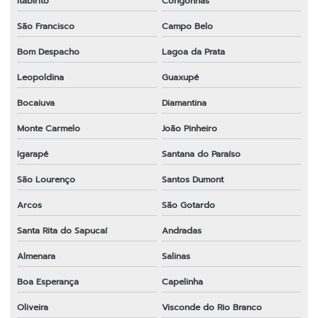
Itabirito
Congonhas
São Francisco
Campo Belo
Bom Despacho
Lagoa da Prata
Leopoldina
Guaxupé
Bocaiuva
Diamantina
Monte Carmelo
João Pinheiro
Igarapé
Santana do Paraíso
São Lourenço
Santos Dumont
Arcos
São Gotardo
Santa Rita do Sapucaí
Andradas
Almenara
Salinas
Boa Esperança
Capelinha
Oliveira
Visconde do Rio Branco