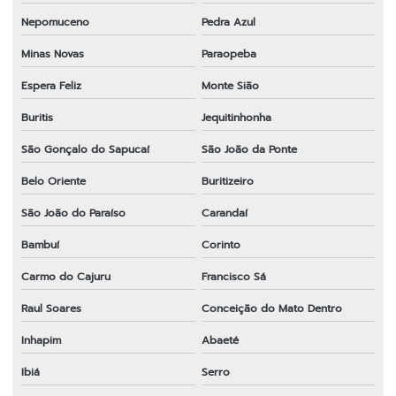
Nepomuceno
Pedra Azul
Minas Novas
Paraopeba
Espera Feliz
Monte Sião
Buritis
Jequitinhonha
São Gonçalo do Sapucaí
São João da Ponte
Belo Oriente
Buritizeiro
São João do Paraíso
Carandaí
Bambuí
Corinto
Carmo do Cajuru
Francisco Sá
Raul Soares
Conceição do Mato Dentro
Inhapim
Abaeté
Ibiá
Serro