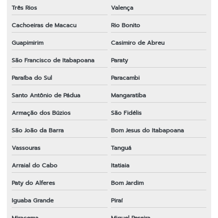
Três Rios
Valença
Lâmina para roçadeira toyama
Cachoeiras de Macacu
Rio Bonito
Lâmina para roçadeira vulcan
Guapimirim
Casimiro de Abreu
Lâminas para roçadeiras a gasolina
São Francisco de Itabapoana
Paraty
Melhor fio de nylon para roçadeira
Paraíba do Sul
Paracambi
Melhor lâmina para roçadeira
Santo Antônio de Pádua
Mangaratiba
Melhor lâmina para roçadeira
Armação dos Búzios
São Fidélis
Melhor marca de lâmina para roçadeira
São João da Barra
Bom Jesus do Itabapoana
Vassouras
Tanguá
Onde comprar fio de nylon para roçadeira
Arraial do Cabo
Itatiaia
Onde comprar peças para roçadeira
Paty do Alferes
Bom Jardim
Peças e acessórios para roçadeiras
Iguaba Grande
Piraí
Peças para motosserra 52cc