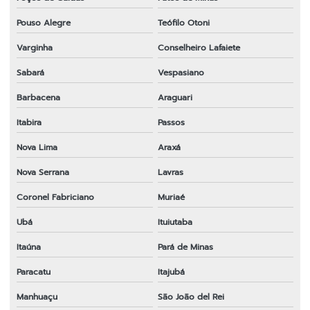
Pouso Alegre
Teófilo Otoni
Varginha
Conselheiro Lafaiete
Sabará
Vespasiano
Barbacena
Araguari
Itabira
Passos
Nova Lima
Araxá
Nova Serrana
Lavras
Coronel Fabriciano
Muriaé
Ubá
Ituiutaba
Itaúna
Pará de Minas
Paracatu
Itajubá
Manhuaçu
São João del Rei