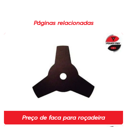
Carretel para roçadeira importada em sp
Carretel para roçadeira em sp
Páginas relacionadas
Cilindro completo para motosserras
Cilindro completo para roçadeira em sp
Cilindro para motosserras 52cc
Cilindro para roçadeira 43cc
Cinto duplo para roçadeira
Cinto para roçadeira em sp
Comprar lâmina para roçadeira
Corrente para motosserra 3 8 em sp
Distribuidor de peças para roçadeiras
Preço de faca para roçadeira
Embreagem completa para motosserra