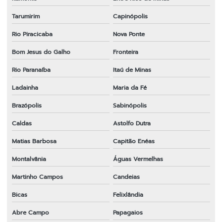
Tarumirim
Capinópolis
Rio Piracicaba
Nova Ponte
Bom Jesus do Galho
Fronteira
Rio Paranaíba
Itaú de Minas
Ladainha
Maria da Fé
Brazópolis
Sabinópolis
Caldas
Astolfo Dutra
Matias Barbosa
Capitão Enéas
Montalvânia
Águas Vermelhas
Martinho Campos
Candeias
Bicas
Felixlândia
Abre Campo
Papagaios