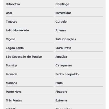
Patrocínio
Caratinga
Unaí
Esmeraldas
Timóteo
Curvelo
João Monlevade
Alfenas
Viçosa
Três Corações
Lagoa Santa
Ouro Preto
São Sebastião do Paraíso
Janaúba
Formiga
Cataguases
Januária
Pedro Leopoldo
Mariana
Frutal
Ponte Nova
Pirapora
Três Pontas
Extrema