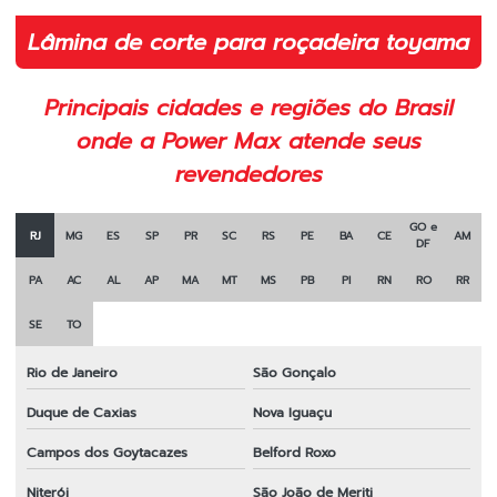
Lâmina 2 pontas para roçadeira 350mm
Lâmina de corte para roçadeira toyama
Lâmina 2 pontas para roçadeira em sp
Principais cidades e regiões do Brasil
Lâmina para cortar grama
onde a Power Max atende seus
Lâmina de corte para roçadeira
revendedores
Lâmina de corte para roçadeira toyama
GO e
RJ
MG
ES
SP
PR
SC
RS
PE
BA
CE
AM
DF
Lâmina faca para roçadeira
PA
AC
AL
AP
MA
MT
MS
PB
PI
RN
RO
RR
Lâmina laranja para roçadeira
SE
TO
Lâmina para roçadeira
Rio de Janeiro
São Gonçalo
Lâmina para roçadeira 2 pontas
Duque de Caxias
Nova Iguaçu
Lâmina para roçadeira 3 pontas
Campos dos Goytacazes
Belford Roxo
Lâmina para roçadeira duas pontas
Niterói
São João de Meriti