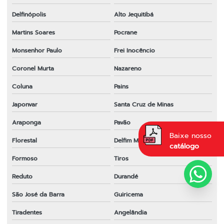
Delfinópolis
Alto Jequitibá
Martins Soares
Pocrane
Monsenhor Paulo
Frei Inocêncio
Coronel Murta
Nazareno
Coluna
Pains
Japonvar
Santa Cruz de Minas
Araponga
Pavão
Baixe nosso
Florestal
Delfim Moreira
catálogo
Formoso
Tiros
Reduto
Durandé
São José da Barra
Guiricema
Tiradentes
Angelândia