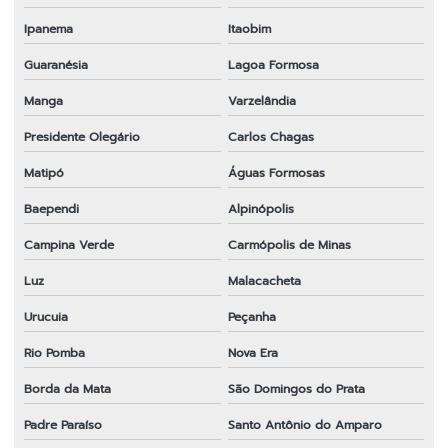
Ipanema
Itaobim
Guaranésia
Lagoa Formosa
Manga
Varzelândia
Presidente Olegário
Carlos Chagas
Matipó
Águas Formosas
Baependi
Alpinópolis
Campina Verde
Carmópolis de Minas
Luz
Malacacheta
Urucuia
Peçanha
Rio Pomba
Nova Era
Borda da Mata
São Domingos do Prata
Padre Paraíso
Santo Antônio do Amparo