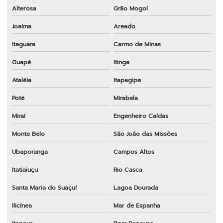
Alterosa
Grão Mogol
Joaíma
Areado
Itaguara
Carmo de Minas
Guapé
Itinga
Ataléia
Itapagipe
Poté
Mirabela
Miraí
Engenheiro Caldas
Monte Belo
São João das Missões
Ubaporanga
Campos Altos
Itatiaiuçu
Rio Casca
Santa Maria do Suaçuí
Lagoa Dourada
Ilicínea
Mar de Espanha