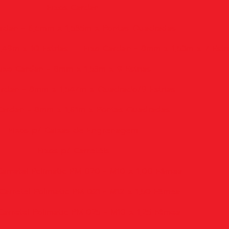
Eixos Cardan
ardan - 6,5mm x 1,535m x Pontas Quadradas
,49m x 10 Estrias
Eixo Cardan - 8mm x 1,53m x 7 Estr
ixo Cardan - 8mm x 1,53m x 9 Estrias
ardan - 8mm x 1,547m x Quadrado/9 Estrias
Cardan - 8mm x 1,61m x Pontas Quadradas
Eixos p/ Caixas de Engrenagem
Eixos p/ Carretéis
Carretel Polimatic PM 020 - M10 x 1,00 Fêmea
Carretel Polimatic PM 021 - M12 x 1,50 Fêmea
Carretel Polimatic PM 025 - M10 x 1,25 Fêmea