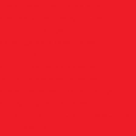
o Pistão - 38mm x 1,50 x 1,70 Stihl FS 220
Pistão - 40mm x 1,50 x 1,85 Importadas 43CC
Anel de Proteção
l de Proteção Stihl FS 120/160/220/250
Arruelas
ela da Coroa Stihl 046/064/066/460/660
ela de Pressão Stihl FS 160/220/280/290
tihl FS 160/220/280/290
Arruela de Redução 1 Univer
hão de Aço Husqvarna
Arruela Plástica Husqvarna
de Corrente
Batentes das Garras
Bombas de Óleo
Bombas Injetoras