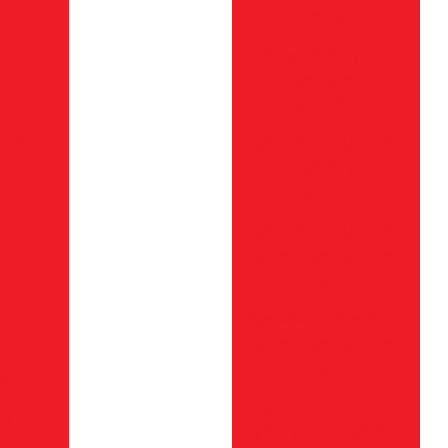
em sp
Acessórios para
roçadeiras a
gasolina
etros
Cabo do acelerador
completo para
roçadeira
Cabo do acelerador
para roçadeira em
sp
Carretel automático
para roçadeira em
sp
el
Carretel de fio de
 Litro
nylon para roçadeira