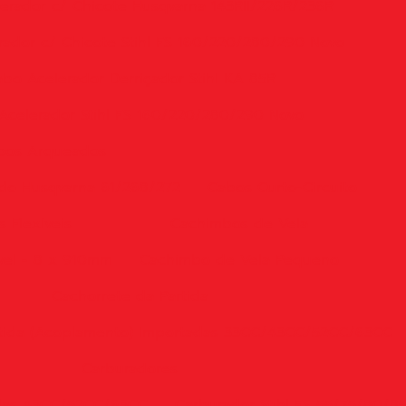
erador c/ Chicote Husqvarna 143RII/226R/236R
ador c/ Chicote Stihl FS 160/220/280/290 Novo
bo Acelerador Derriçador Stihl KA 85R
Acelerador Stihl FS 160/220/280/290 Novo
bos Arqueados
do Husqvarna 61/268/272
Cabos Curto-Circuito
 Flexíveis
Cachimbos de Vela
vel - 8 x 910mm
Cachimbo de Vela Pequeno
Cachorrete da Partida
rtida (Acoplamento) Importadas 33CC/43CC/52CC/63CC
Carburadores
adas 43CC/52CC/63CC
Carburador Stihl FS 55/75/80/8