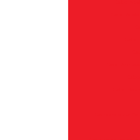
Cabo Acel
Cabo Aceler
Ca
Cabo 
Ca
Cabo Arquea
Cabos
Cabo Flexí
Cachorrete da Pa
Carburador Import