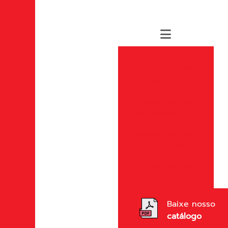
Acelerador
completo para
roçadeira em sp
Acessórios para
motosserra 52cc
Acessórios para
roçadeira
Acessórios para
roçadeira 43cc em
sp
Baixe nosso
Acessórios para
catálogo
roçadeira importada