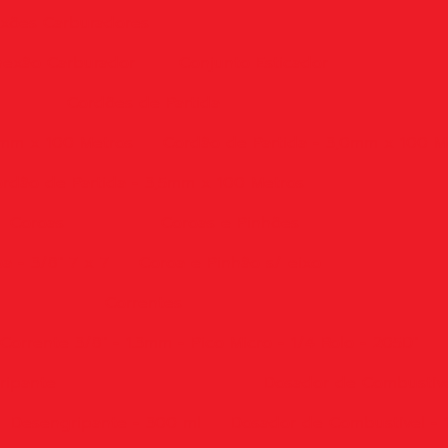
xões Carburadores
exão Carburador
Conjunto Esticador
Cordões de Partida
5mm x 100 Metros
Cordão de Partida - 3,0mm x 100 M
rdão de Partida - 3,5mm x 100 Metros
Coroas
Coroas e Pinhões
a - 3/8" 7 x 7
Coroa e Pinhão s/ eixo
Correntes
Corrente 3/8" - 1.3mm - Pico Micro - 1/4 Rolo - 205D"
ripante
Dosador de Combustív
Desengripante - 300 ml
Dosador de Combustível - 1