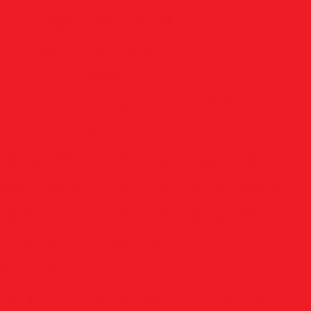
Carretel Manual M8 x 1,25 - Macho
Chapas Laterais dos Sabres
Chaves
 13x19 - Torx
Chave Combinada - 13x19x77 - Fenda
Cilindros
 Completo - 34mm
Ciliindro Kit Completo - 40mm
Completo - 036mm
Cilindro Kit Completo - 040mm
 Completo - 32mm
Cilindro Kit Completo - 44mm
Cilindro Kit Completo - 45mm
bertura da Roçadeira
oçadeira Stihl FS 160/220/280/290
Coletor de Ar