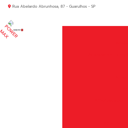
Rua Abelardo Abrunhosa, 87 - Guarulhos - SP
Acele
Acelerador Comp
Amort
Am
Amortecedor P
Anel do Pi