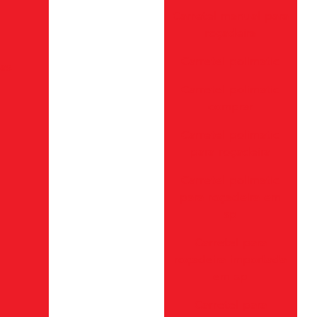
Carretel manual para
roçadeira
Carretel polimatic
ias
Carretel polimatic
comprar
Carretel polimatic
para roçadeira
Carretel polimatic
para roçadeira em
sp
Carretel para
roçadeira importada
em sp
Carretel para