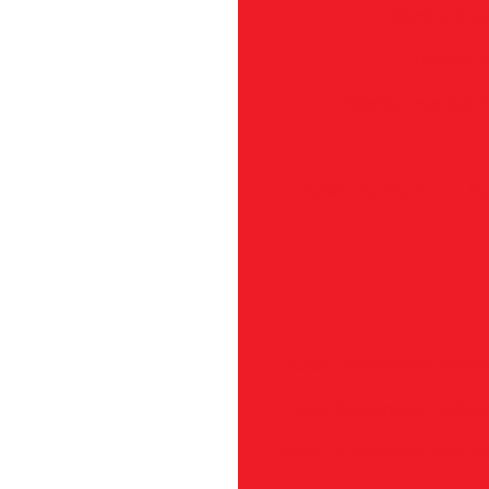
Bomba Inje
Bomba In
Bomba Injetora
Botão do Fecho
Bu
Cabo Acelerador Husqv
Cabo Acelerador Nakas
Cabo Acelerador Stihl 