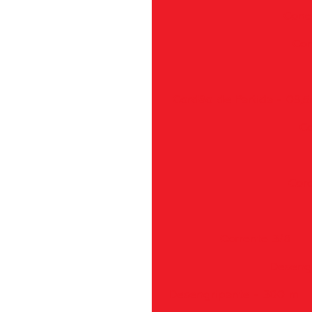
Cone
Con
Cordão de Partida - 03,
Co
Coro
Corrente 3/8
Deseng
Desengripante - 300 m