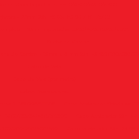
tora - 18mm Importadas 33CC/43CC/52CC/63CC
jetora - 22mm Stihl FS 85/ HS 80 / HT 75/45
 Completa - 18mm Importadas 33CC/43CC/52CC/63CC
Bucha do Cardan
cha do Cardan - 26mm x 8 mm Stihl FS 160/220/280/2
Cabo de Vela
Cabo de Vela (por metro)
Cabos Aceleradores
arna 143RII/226R/236R
Cabo Acelerador Shindaiwa C
hi 26/27/33/34/43/52/63CC
Cabo Acelerador Stihl FR
FS 120/200/250/300/350
Cabo Acelerador Stihl FS 85 