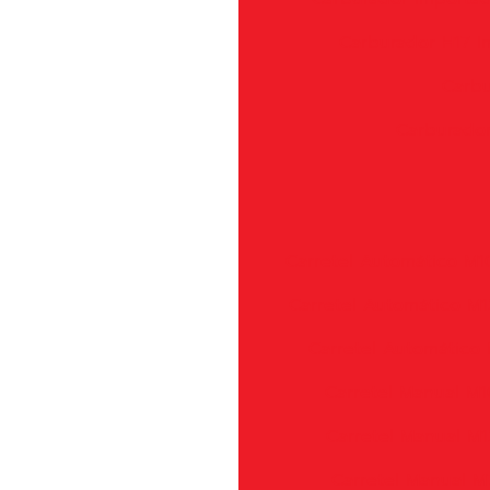
Carburador H17 
Carbu
Carburador
Carretel Automático M1
Carretel Automático M1
Carretel Automático 
Carretel Manual M1
Carretel Manual M1
Carretel Manual M