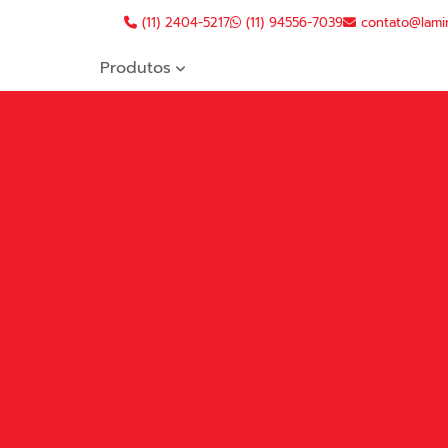
(11) 2404-5217
(11) 94556-7039
contato@lami
Produtos
Aceleradores
rador Completo Stihl FS 160/220/280/290
leto (Punho) Importadas 26CC/33CC/43CC/52CC/63CC
Amortecedores
ecedor c/ Suporte Stihl 038/380/381/382
ortecedor Pequeno Stihl 038/380/381
equeno Rosca Grossa Sanfonada Husqvarna 61/268
Anéis do Pistão
stão - 34mm x 1,50 x 1,50 Stihl FS 80/85/86/88