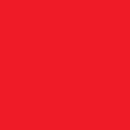
Importadas 26CC/33CC
Carburador Shindaiwa C 230
rador Walbro Husqvarna 143R/143RII/236R
 Walbro H18 Stihl FR 220/ FS 160/220/280/290
Carcaça / Acoplamento
Carretéis
0 x 1,00 - Fêmea
Carretel Automático M10 x 1,25 - F
2 x 1,50 - Fêmea
Carretel Automático M12 x 1,75 - Fê
M8 x 1,25 - Macho
Carretel Manual M10 x 1,00 - Fême
0 x 1,25 - Fêmea
Carretel Manual M10 x 1,25 - Macho
2 x 1,50 - Fêmea
Carretel Manual M12 x 1,75 - Fêmea
7 x 1,00 - Macho
Carretel Manual M8 x 1,25 - Fêmea