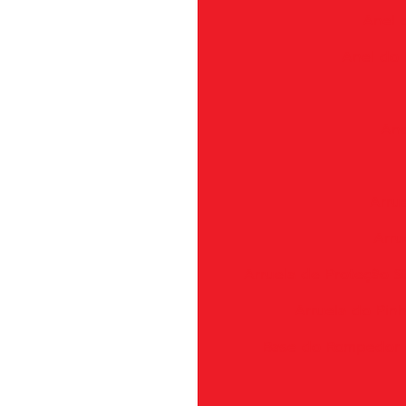
Anel d
Anel do 
Ane
Arru
Arru
Arruela de Proteção S
Arruela do Pin
Base do Rompedor 