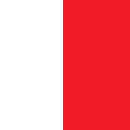
Chave Combinada -
Ciliindro Kit
Cilindro Kit 
Cilindro Kit
Co
Cobertura da R