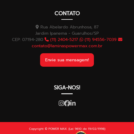
CONTATO
Rua Abelardo Abrunhosa, 87
Jardim Ipanema - Guarulhos/SP
CEP: 07194-280
(11) 2404-5217
(11) 94556-7039
contato@laminaspowermax.com.br
Envie sua mensagem!
SIGA-NOS!
Copyright © POWER MAX. (Lei 9610 de 19/02/1998)