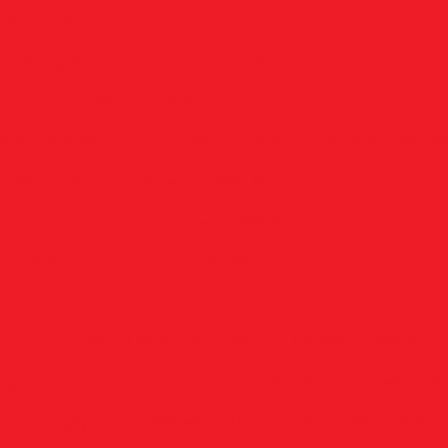
xões Carburadores
exão Carburador
Conjunto Esticador
Cordões de Partida
5mm x 100 Metros
Cordão de Partida - 3,0mm x 100 M
rdão de Partida - 3,5mm x 100 Metros
Coroas
Coroas e Pinhões
a - 3/8" 7 x 7
Coroa e Pinhão s/ eixo
Correntes
Corrente 3/8" - 1.3mm - Pico Micro - 1/4 Rolo - 205D"
ripante
Dosador de Combustív
Desengripante - 300 ml
Dosador de Combustível - 1