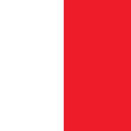
Carburador H17 
Carbu
Carburador
Carretel Automático M1
Carretel Automático M1
Carretel Automático 
Carretel Manual M1
Carretel Manual M1
Carretel Manual M