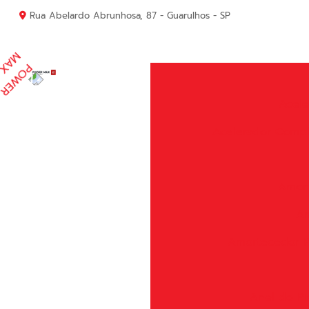
Rua Abelardo Abrunhosa, 87 - Guarulhos - SP
Acele
Acelerador Comp
Amort
Am
Amortecedor P
Anel do Pi