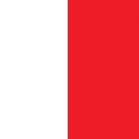
Bomba Inje
Bomba In
Bomba Injetora
Botão do Fecho
Bu
Cabo Acelerador Husqv
Cabo Acelerador Nakas
Cabo Acelerador Stihl 