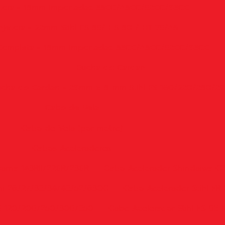
tora - 18mm Importadas 33CC/43CC/52CC/63CC
jetora - 22mm Stihl FS 85/ HS 80 / HT 75/45
 Completa - 18mm Importadas 33CC/43CC/52CC/63CC
Bucha do Cardan
cha do Cardan - 26mm x 8 mm Stihl FS 160/220/280/2
Cabo de Vela
Cabo de Vela (por metro)
Cabos Aceleradores
arna 143RII/226R/236R
Cabo Acelerador Shindaiwa C
hi 26/27/33/34/43/52/63CC
Cabo Acelerador Stihl FR
FS 120/200/250/300/350
Cabo Acelerador Stihl FS 85 