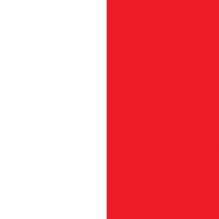
Anel d
Anel do 
Ane
Arru
Arru
Arruela de Proteção S
Arruela do Pin
Base do Rompedor 