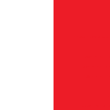
Chave Combinada -
Ciliindro Kit
Cilindro Kit 
Cilindro Kit
Co
Cobertura da R