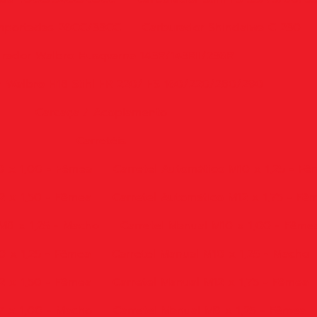
Importadas 26CC/33CC
Carburador Shindaiwa C 230
rador Walbro Husqvarna 143R/143RII/236R
 Walbro H18 Stihl FR 220/ FS 160/220/280/290
Carcaça / Acoplamento
Carretéis
0 x 1,00 - Fêmea
Carretel Automático M10 x 1,25 - F
2 x 1,50 - Fêmea
Carretel Automático M12 x 1,75 - Fê
M8 x 1,25 - Macho
Carretel Manual M10 x 1,00 - Fême
0 x 1,25 - Fêmea
Carretel Manual M10 x 1,25 - Macho
2 x 1,50 - Fêmea
Carretel Manual M12 x 1,75 - Fêmea
7 x 1,00 - Macho
Carretel Manual M8 x 1,25 - Fêmea