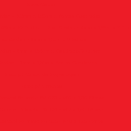
Eixos Cardan
ardan - 6,5mm x 1,535m x Pontas Quadradas
,49m x 10 Estrias
Eixo Cardan - 8mm x 1,53m x 7 Estr
ixo Cardan - 8mm x 1,53m x 9 Estrias
ardan - 8mm x 1,547m x Quadrado/9 Estrias
Cardan - 8mm x 1,61m x Pontas Quadradas
Eixos p/ Caixas de Engrenagem
Eixos p/ Carretéis
Carretel Polimatic PM 020 - M10 x 1,00 Fêmea
Carretel Polimatic PM 021 - M12 x 1,50 Fêmea
Carretel Polimatic PM 025 - M10 x 1,25 Fêmea