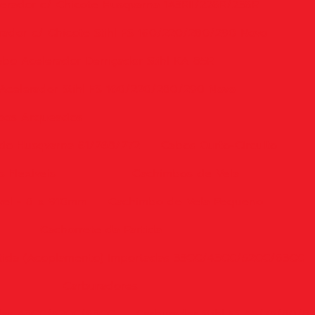
erador c/ Chicote Husqvarna 143RII/226R/236R
ador c/ Chicote Stihl FS 160/220/280/290 Novo
bo Acelerador Derriçador Stihl KA 85R
Acelerador Stihl FS 160/220/280/290 Novo
bos Arqueados
do Husqvarna 61/268/272
Cabos Curto-Circuito
 Flexíveis
Cachimbos de Vela
vel - 8 x 910mm
Cachimbo de Vela Pequeno
Cachorrete da Partida
rtida (Acoplamento) Importadas 33CC/43CC/52CC/63CC
Carburadores
adas 43CC/52CC/63CC
Carburador Stihl FS 55/75/80/8