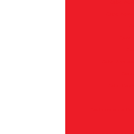
Cabo Acel
Cabo Aceler
Ca
Cabo 
Ca
Cabo Arquea
Cabos
Cabo Flexí
Cachorrete da Pa
Carburador Import