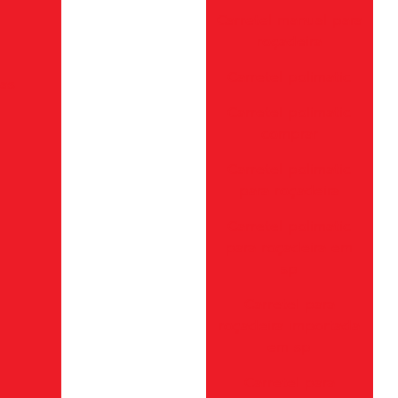
Carretel manual para
roçadeira
Carretel polimatic
ias
Carretel polimatic
comprar
Carretel polimatic
para roçadeira
Carretel polimatic
para roçadeira em
sp
Carretel para
roçadeira importada
em sp
Carretel para