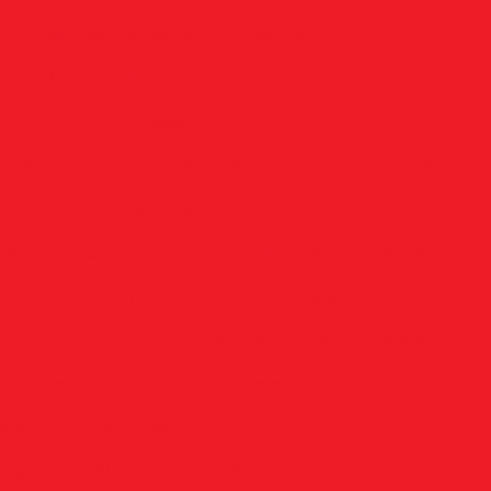
Carretel Manual M8 x 1,25 - Macho
Chapas Laterais dos Sabres
Chaves
 13x19 - Torx
Chave Combinada - 13x19x77 - Fenda
Cilindros
 Completo - 34mm
Ciliindro Kit Completo - 40mm
Completo - 036mm
Cilindro Kit Completo - 040mm
 Completo - 32mm
Cilindro Kit Completo - 44mm
Cilindro Kit Completo - 45mm
bertura da Roçadeira
oçadeira Stihl FS 160/220/280/290
Coletor de Ar