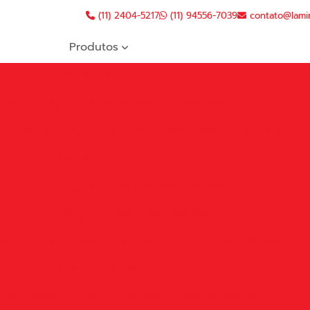
(11) 2404-5217
(11) 94556-7039
contato@lami
Produtos
Aceleradores
rador Completo Stihl FS 160/220/280/290
leto (Punho) Importadas 26CC/33CC/43CC/52CC/63CC
Amortecedores
ecedor c/ Suporte Stihl 038/380/381/382
ortecedor Pequeno Stihl 038/380/381
equeno Rosca Grossa Sanfonada Husqvarna 61/268
Anéis do Pistão
stão - 34mm x 1,50 x 1,50 Stihl FS 80/85/86/88