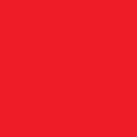
o Pistão - 38mm x 1,50 x 1,70 Stihl FS 220
Pistão - 40mm x 1,50 x 1,85 Importadas 43CC
Anel de Proteção
l de Proteção Stihl FS 120/160/220/250
Arruelas
ela da Coroa Stihl 046/064/066/460/660
ela de Pressão Stihl FS 160/220/280/290
tihl FS 160/220/280/290
Arruela de Redução 1 Univer
hão de Aço Husqvarna
Arruela Plástica Husqvarna
de Corrente
Batentes das Garras
Bombas de Óleo
Bombas Injetoras