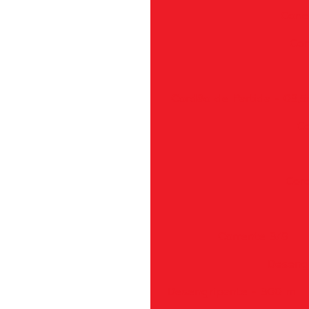
Cone
Con
Cordão de Partida - 03,
Co
Coro
Corrente 3/8
Deseng
Desengripante - 300 m