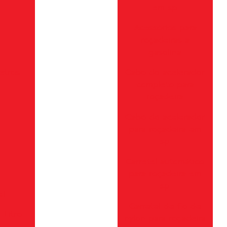
em sp
Acessórios para
roçadeiras a
gasolina
etros
Cabo do acelerador
completo para
roçadeira
Cabo do acelerador
para roçadeira em
sp
Carretel automático
para roçadeira em
sp
el
Carretel de fio de
 Litro
nylon para roçadeira