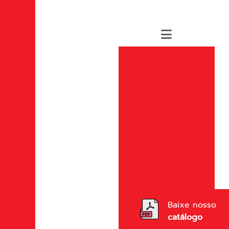
Acelerador
completo para
roçadeira em sp
Acessórios para
motosserra 52cc
Acessórios para
roçadeira
Acessórios para
roçadeira 43cc em
sp
Baixe nosso
Acessórios para
catálogo
roçadeira importada